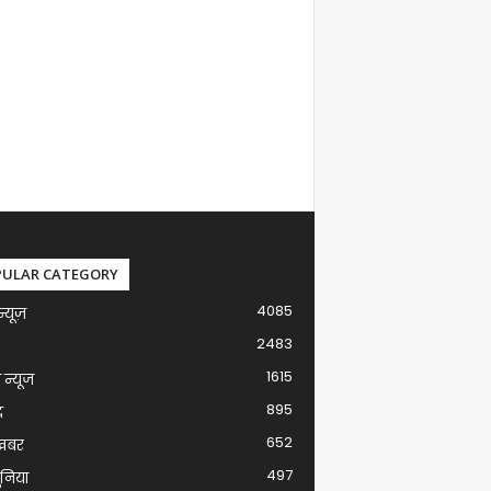
PULAR CATEGORY
4085
न्यूज़
2483
1615
ग न्यूज
895
द
652
खबर
497
ुनिया