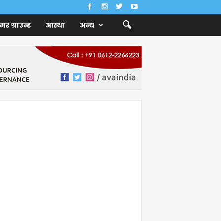
ैमर ग्राउन्ड
आस्था
अन्य