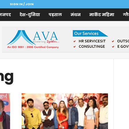
SIGN IN / JOIN
जनपद
देश-दुनिया
पड़ताल
मंथन
मार्केट महिमा
ग्ल
ng