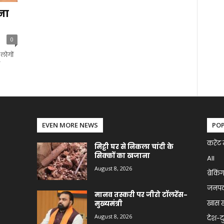
ना
0
लोगों
EVEN MORE NEWS
PO
करेंट 
मिट्टी घर से निकला चांदी के
सिक्कों का खजाना
All
August 8, 2026
ब्रेकिं
जनप
मानव तस्करी पर जीरो टॉलरेंस-
खास 
मुख्यमंत्री
August 8, 2026
देश-द