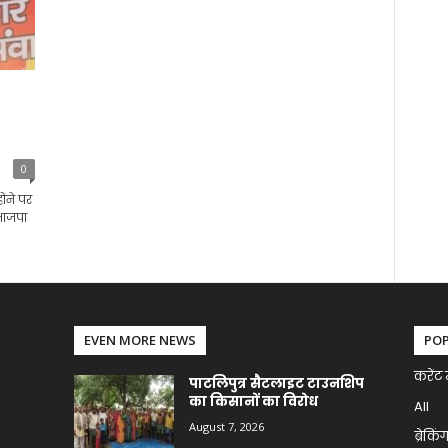
0
ोने पर
 भाजपा
EVEN MORE NEWS
PO
करेंट 
पाटलिपुत्र सैटलाइट टाउनशिप
का किसानों का विरोध
All
August 7, 2026
ब्रेकिं