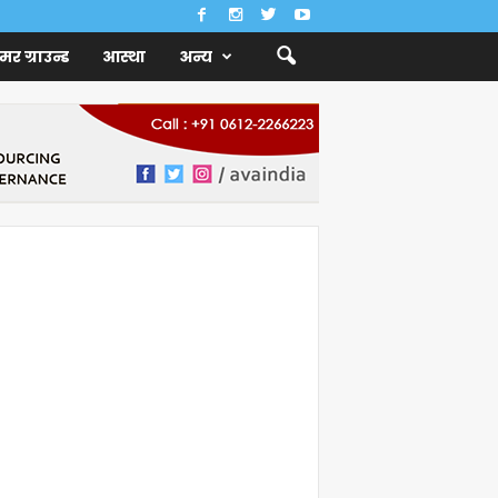
ैमर ग्राउन्ड
आस्था
अन्य