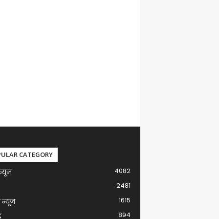
PULAR CATEGORY
4082
न्यूज़
2481
1615
ग न्यूज
894
द