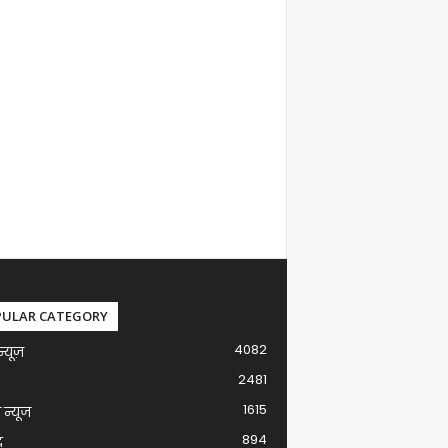
PULAR CATEGORY
4082
न्यूज़
2481
1615
ग न्यूज
894
द