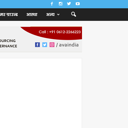
ैमर ग्राउन्ड
आस्था
अन्य