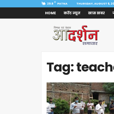
C
29.8
PATNA
THURSDAY, AUGUST 6, 2
HOME
करेंट न्यूज़
खास खबर
Aadarshan
Samachar
Tag: teach