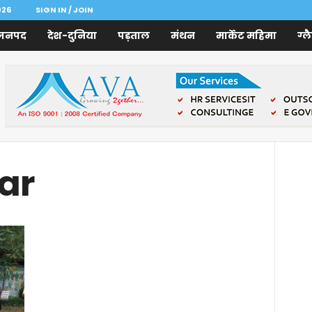
026
SIGN IN / JOIN
जनपद
देश-दुनिया
पड़ताल
मंथन
मार्केट महिमा
ग्ल
ar