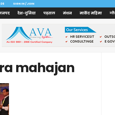
026
SIGN IN / JOIN
जनपद
देश-दुनिया
पड़ताल
मंथन
मार्केट महिमा
ग्ल
tra mahajan