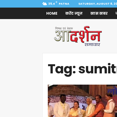
C
35.4
PATNA
SATURDAY, AUGUST 8, 2
HOME
करेंट न्यूज़
खास खबर
Aadarshan
Samachar
Tag: sumi