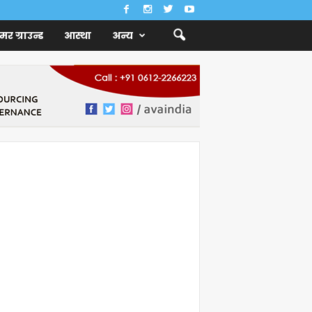
ैमर ग्राउन्ड
आस्था
अन्य