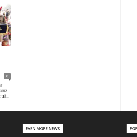
0
ला
स अवर
 को...
EVEN MORE NEWS
PO