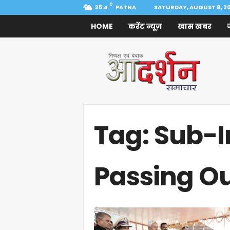
C
35.4
PATNA
SATURDAY, AUGUST 8, 2
HOME
करेंट न्यूज़
खास खबर
Aadarshan
Samachar
Tag: Sub-I
Passing O