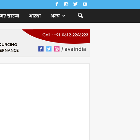
ैमर ग्राउन्ड
आस्था
अन्य