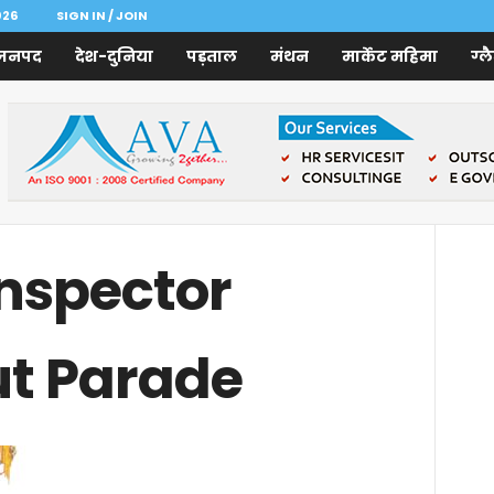
026
SIGN IN / JOIN
जनपद
देश-दुनिया
पड़ताल
मंथन
मार्केट महिमा
ग्ल
nspector
ut Parade