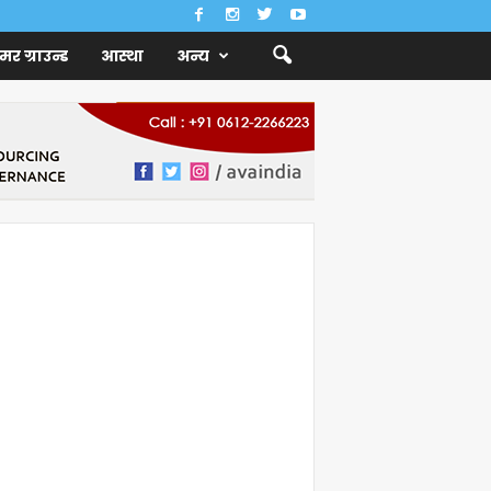
ैमर ग्राउन्ड
आस्था
अन्य