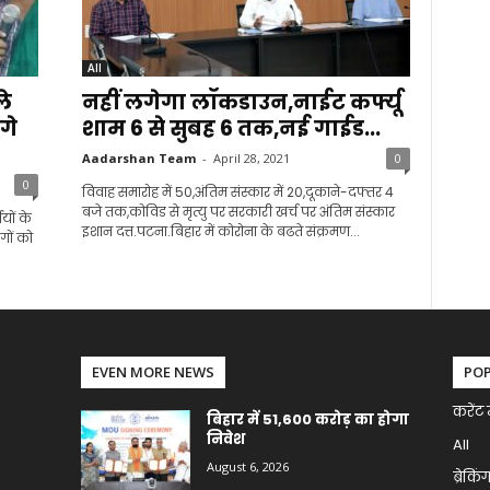
All
ले
नहीं लगेगा लॉकडाउन,नाईट कर्फ्यू
गे
शाम 6 से सुबह 6 तक,नई गाईड...
Aadarshan Team
-
April 28, 2021
0
0
विवाह समारोह में 50,अंतिम संस्कार में 20,दूकाने-दफ्तर 4
बजे तक,कोविड से मृत्यु पर सरकारी खर्च पर अंतिम संस्कार
यों के
इशान दत्त.पटना.बिहार में कोरोना के बढते संक्रमण...
गों को
EVEN MORE NEWS
PO
करेंट 
बिहार में 51,600 करोड़ का होगा
निवेश
All
August 6, 2026
ब्रेकिं