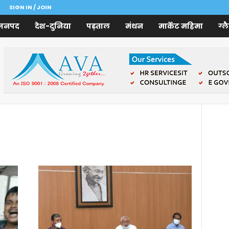
SIGN IN / JOIN
जनपद
देश-दुनिया
पड़ताल
मंथन
मार्केट महिमा
ग्ल