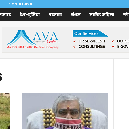
SIGN IN / JOIN
जनपद
देश-दुनिया
पड़ताल
मंथन
मार्केट महिमा
ग्ल
s