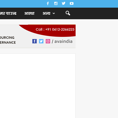
ैमर ग्राउन्ड
आस्था
अन्य