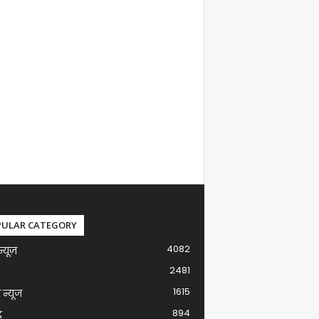
PULAR CATEGORY
4082
न्यूज़
2481
1615
ग न्यूज
894
द