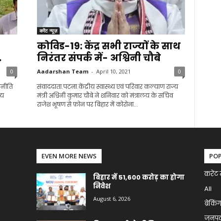
करेंट न्यूज़
कोविड-19: केंद्र सभी राज्यों के साथ
.
निरंतर संपर्क में- अश्विनी चौबे
0
Aadarshan Team
-
April 10, 2021
0
जनीति
संवाददाता.पटना.केंद्रीय स्वास्थ्य एवं परिवार कल्याण राज्य
जय
मंत्री अश्विनी कुमार चौबे ने शनिवार को मंत्रालय के सचिव
राजेश भूषण से फ़ोन पर बिहार में कोरोना...
EVEN MORE NEWS
PO
करेंट 
बिहार में 51,600 करोड़ का होगा
निवेश
All
August 6, 2026
ब्रेकिं
जनप