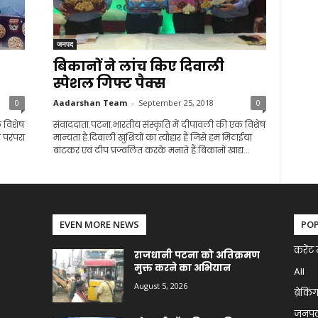
जनपद
बिकानों ने लांच किए दिवाली
स्पेशल गिफ्ट पैक्स
0
Aadarshan Team
-
September 25, 2018
0
क विशेष
संवाददाता.पटना.भारतीय संस्कृति में दीपावली की एक विशेष
ी परंपरा
मान्यता है.दिवाली खुशियों का त्यौहार है जिसे हम मिठाईयां
बांटकर एवं दीप प्रज्वलित करके मनाते हैं.बिकानों खाद्य...
EVEN MORE NEWS
PO
करेंट 
राजधानी पटना को अतिक्रमण
मुक्त करने का अभियान
All
August 5, 2026
ब्रेकिं
जनप