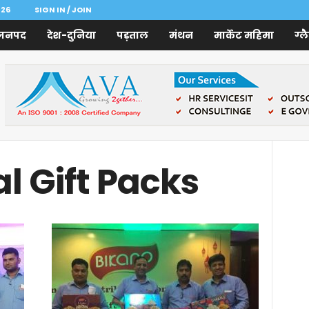
026
SIGN IN / JOIN
जनपद
देश-दुनिया
पड़ताल
मंथन
मार्केट महिमा
ग्ल
l Gift Packs