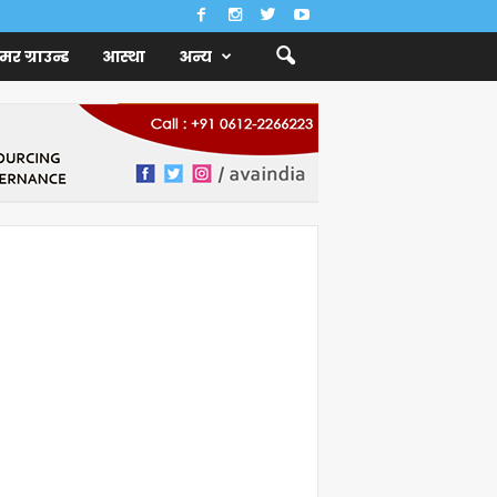
ैमर ग्राउन्ड
आस्था
अन्य