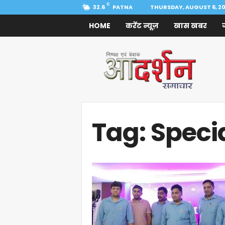
C
32.6
PATNA
THURSDAY, AUGUST 6, 2
HOME
करेंट न्यूज़
खास खबर
Aadarshan
Samachar
Tag: Specia