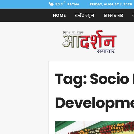
C
30.3
PATNA
FRIDAY, AUGUST 7, 2026
HOME
करेंट न्यूज़
खास खबर
Aadarshan
Samachar
Tag: Socio
Developm