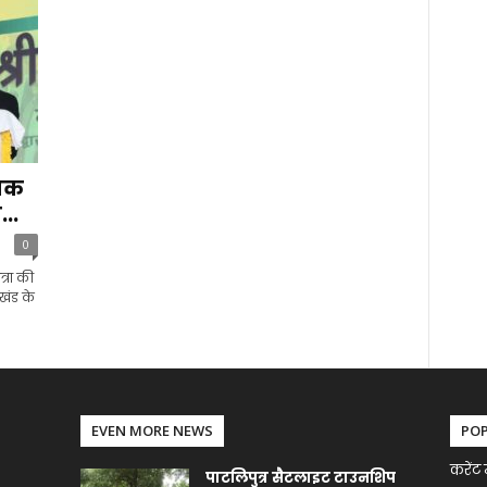
गिक
...
0
त्रा की
खंड के
EVEN MORE NEWS
PO
करेंट 
पाटलिपुत्र सैटलाइट टाउनशिप