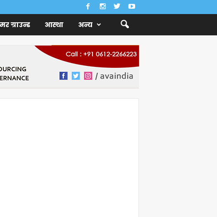
ैमर ग्राउन्ड
आस्था
अन्य