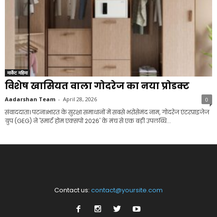
मार्केट महिमा
विशेष खासियत वाला गोदरेज का नया प्रोडक्ट
Aadarshan Team
-
April 28, 2026
0
संवाददाता। पटना।भारत के सुरक्षा समाधानों में सबसे भरोसेमंद नाम, गोदरेज एंटरप्राइजेज
ग्रुप (GEG) ने 'स्मार्ट होम एक्सपो 2026' के मंच से एक बड़ी उपलब्धि...
Contact us:
contact@yoursite.com