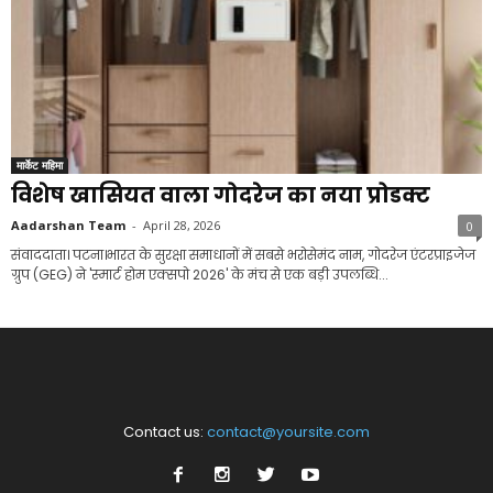
मार्केट महिमा
विशेष खासियत वाला गोदरेज का नया प्रोडक्ट
Aadarshan Team
-
April 28, 2026
0
संवाददाता। पटना।भारत के सुरक्षा समाधानों में सबसे भरोसेमंद नाम, गोदरेज एंटरप्राइजेज
ग्रुप (GEG) ने 'स्मार्ट होम एक्सपो 2026' के मंच से एक बड़ी उपलब्धि...
Contact us:
contact@yoursite.com