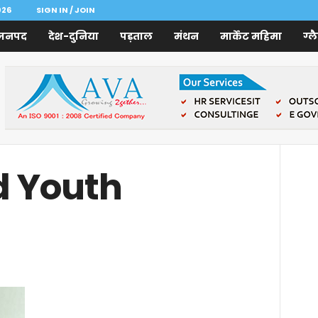
026
SIGN IN / JOIN
जनपद
देश-दुनिया
पड़ताल
मंथन
मार्केट महिमा
ग्ल
ed Youth