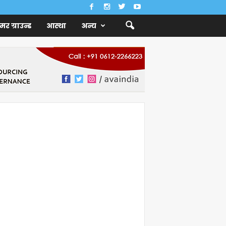
ैमर ग्राउन्ड
आस्था
अन्य