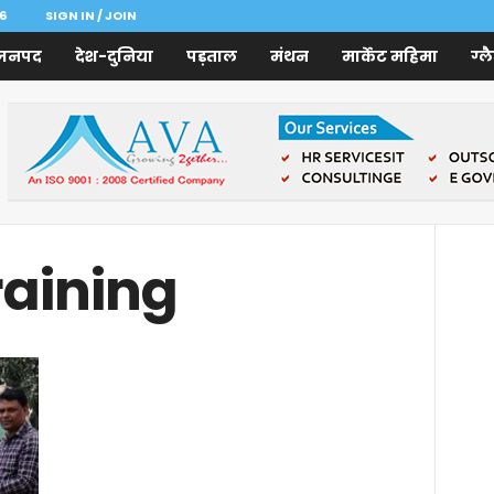
6
SIGN IN / JOIN
जनपद
देश-दुनिया
पड़ताल
मंथन
मार्केट महिमा
ग्ल
training