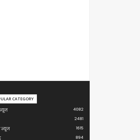
PULAR CATEGORY
4082
न्यूज़
2481
1615
ग न्यूज
894
द