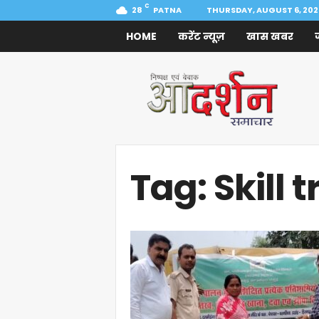
C
28
PATNA
THURSDAY, AUGUST 6, 202
HOME
करेंट न्यूज़
खास खबर
Aadarshan
Samachar
Tag: Skill 