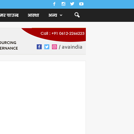
ैमर ग्राउन्ड
आस्था
अन्य