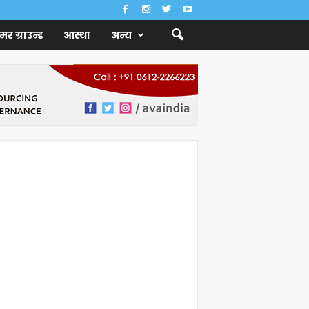
ैमर ग्राउन्ड
आस्था
अन्य