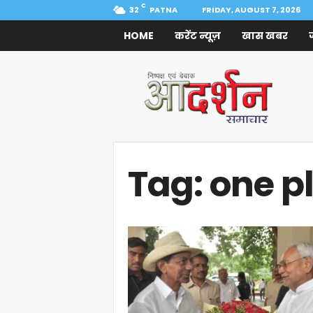
C
32
PATNA
FRIDAY, AUGUST 7, 2026
HOME
करेंट न्यूज़
खास खबर
Aadarshan
Samachar
Tag: one p