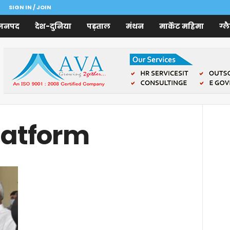
SIGN IN / JOIN
जनपद
देश-दुनिया
पड़ताल
मंथन
मार्केट महिमा
ग्ल
latform