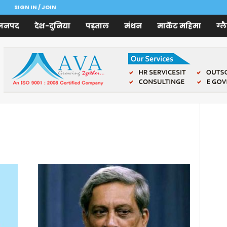
SIGN IN / JOIN
जनपद
देश-दुनिया
पड़ताल
मंथन
मार्केट महिमा
ग्ल