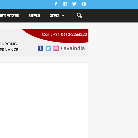
ैमर ग्राउन्ड
आस्था
अन्य