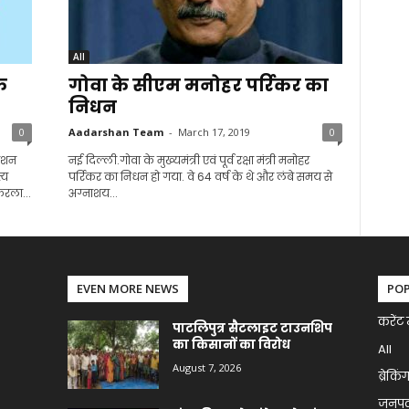
All
क
गोवा के सीएम मनोहर पर्रिकर का
निधन
0
Aadarshan Team
-
March 17, 2019
0
वेशन
नई दिल्ली.गोवा के मुख्यमंत्री एवं पूर्व रक्षा मंत्री मनोहर
्य
पर्रिकर का निधन हो गया. वे 64 वर्ष के थे और लंबे समय से
ेरला...
अग्नाशय...
EVEN MORE NEWS
PO
करेंट 
पाटलिपुत्र सैटलाइट टाउनशिप
का किसानों का विरोध
All
August 7, 2026
ब्रेकिं
जनप