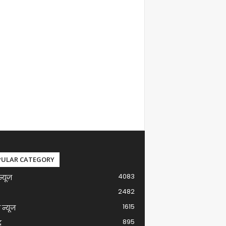
PULAR CATEGORY
4083
न्यूज़
2482
1615
ग न्यूज
895
द