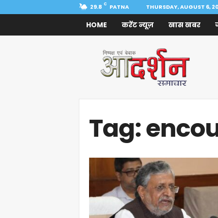
C
29.8
PATNA
THURSDAY, AUGUST 6, 2
HOME
करेंट न्यूज़
खास खबर
Aadarshan
Samachar
Tag: enco