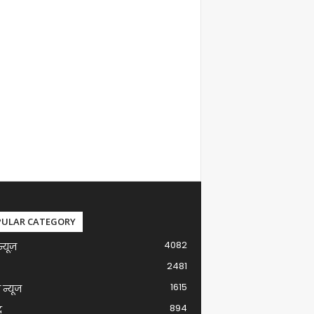
PULAR CATEGORY
4082
न्यूज़
2481
1615
ग न्यूज
894
द