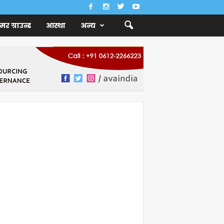
ैमर ग्राउन्ड
आस्था
अन्य