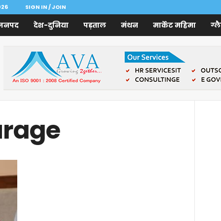
026
SIGN IN / JOIN
जनपद
देश-दुनिया
पड़ताल
मंथन
मार्केट महिमा
ग्ल
urage