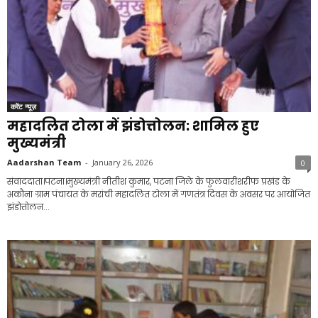
करेंट न्यूज़
महादलित टोला में झंडोत्तोलन: शामिल हुए
मुख्यमंत्री
Aadarshan Team
-
January 26, 2026
0
संवाददाता।पटना।मुख्यमंत्री नीतीश कुमार, पटना जिले के फुलवारीशरीफ प्रखंड के
अकौना ग्राम पंचायत के मरांची महादलित टोला में गणतंत्र दिवस के अवसर पर आयोजित
झंडोत्तोलन...