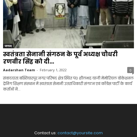
जनपद
स्वतंत्रता सेनानी संगठन के पूर्व अध्यक्ष चौधरी
रणवीर सिंह को दी...
Aadarshan Team
-
February 1, 2022
0
संवाददाता.बख्तियारपुर.नगर परिषद क्षेत्र स्थित पं० शीलभद्र याजी मेमोरियल वोकेशनल
ट्रेनिग शिक्षण संस्थान में स्वतंत्रता सेनानी उतराधिकारी संगठन एवं काँग्रेस पार्टी के कार्य
कर्ताओं ने...
Contact us:
contact@yoursite.com