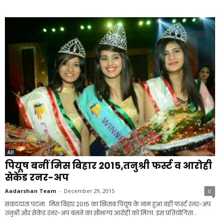
All
पियूष बनीं मिस बिहार 2015,तनुश्री फर्स्ट व आरोही
सेकेंड रनर-अप
Aadarshan Team
-
December 29, 2015
0
संवाददाता.पटना. मिस बिहार 2015 का खिताब पियूष के नाम हुआ.वहीं फर्स्‍ट रनर-अप
तनुश्री और सेकेंड रनर-अप बनने का सौभाग्य आरोही को मिला. इस प्रतियोगिता...