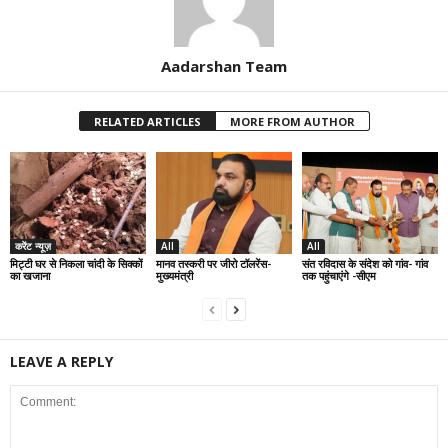
Aadarshan Team
RELATED ARTICLES
MORE FROM AUTHOR
करेंट न्यूज़
All
All
मिट्टी घर से निकला चांदी के सिक्कों
मानव तस्करी पर जीरो टॉलरेंस-
संत रविदास के संदेश को गांव- गांव
का खजाना
मुख्यमंत्री
तक पहुंचाएंगे -सीएम
LEAVE A REPLY