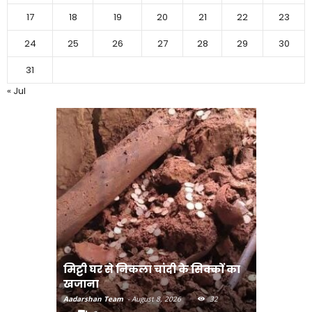
17
18
19
20
21
22
23
24
25
26
27
28
29
30
31
« Jul
मिट्टी घर से निकला चांदी के सिक्कों का
मानव तस्क
खजाना
मुख्यमंत्री
Aadarshan Team
-
August 8, 2026
32
Aadarshan T