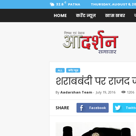
C
32.6
PATNA
THURSDAY, AUGUST 6, 2
HOME
करेंट न्यूज़
खास खबर
Aadarshan
Samachar
ALL
करेंट न्यूज़
शराबबंदी पर राजद जदय
By
Aadarshan Team
-
July 19, 2016
1206
SHARE
Facebook
Twitt