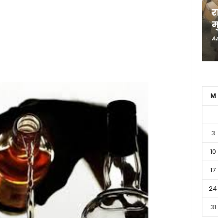
र
म
Aa
M
3
10
17
24
31