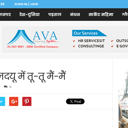
026
SIGN IN / JOIN
जनपद
देश-दुनिया
पड़ताल
मंथन
मार्केट महिमा
ग्ल
ू में तू-तू मैं-मैं
0
er