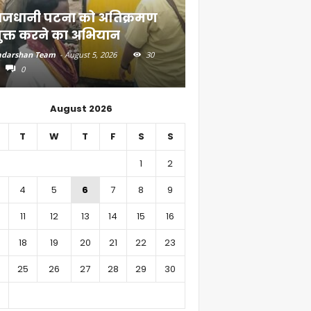
ाजधानी पटना को अतिक्रमण
दियारा के लोगों के ल
ुक्त करने का अभियान
स्टीमर सेवा
darshan Team
-
August 5, 2026
30
Aadarshan Team
-
August 4, 
0
0
August 2026
T
W
T
F
S
S
1
2
4
5
6
7
8
9
11
12
13
14
15
16
18
19
20
21
22
23
25
26
27
28
29
30