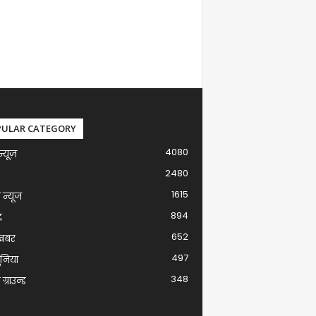
PULAR CATEGORY
4080
न्यूज़
2480
1615
ग न्यूज
894
द
652
खबर
497
ुनिया
348
ग्राउन्ड