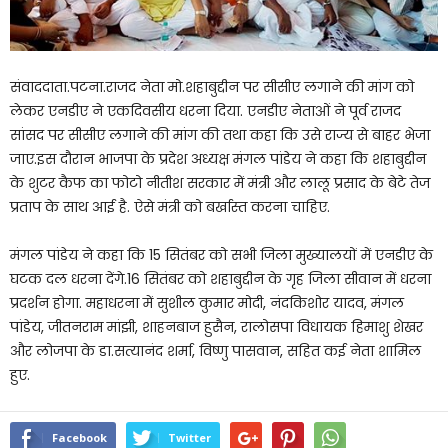
संवाददाता.पटना.राजद नेता मो.शहाबुद्दीन पर सीसीए लगाने की मांग को
लेकर एनडीए ने एकदिवसीय धरना दिया. एनडीए नेताओं ने पूर्व राजद
सांसद पर सीसीए लगाने की मांग की तथा कहा कि उसे राज्य से बाहर भेजा
जाए.इस दौरान भाजपा के प्रदेश अध्यक्ष मंगल पांडेय ने कहा कि शहाबुद्दीन
के शुटर कैफ का फोटो नीतीश सरकार में मंत्री और लालू प्रसाद के बेटे तेज
प्रताप के साथ आई है. ऐसे मंत्री को बर्खास्त करना चाहिए.
मंगल पांडेय ने कहा कि 15 सितंबर को सभी जिला मुख्यालयों में एनडीए के
घटक दल धरना देंगे.16 सितंबर को शहाबुद्दीन के गृह जिला सीवान में धरना
प्रदर्शन होगा. महाधरना में सुशील कुमार मोदी, नंदकिशोर यादव, मंगल
पांडेय, जीतनराम मांझी, शाहनबाज हुसैन, रालोसपा विधायक हिमाशु शेखर
और लोजपा के डा.सत्यानंद शर्मा, विष्णु पासवान, सहित कई नेता शामिल
हुए.
Facebook
Twitter