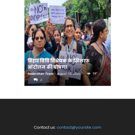
बिहार विवि विधेयक के खिलाफ
हर घर तिर
आंदोलन की घोषणा
की सीएम
Aadarshan Team
-
August 10, 2026
14
Aadarshan T
0
0
Contact us:
contact@yoursite.com