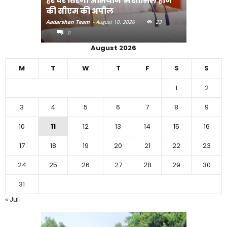
हर घर तिरंगा अभियान’में शामिल होने
अंगदान क
की सीएम की अपील
अभियान-मु
Aadarshan Team
-
August 10, 2026
23
Aadarshan T
0
0
August 2026
M
T
W
T
F
S
S
1
2
3
4
5
6
7
8
9
10
11
12
13
14
15
16
17
18
19
20
21
22
23
24
25
26
27
28
29
30
31
« Jul