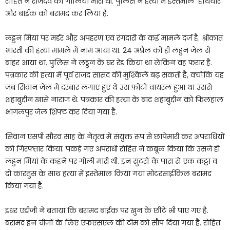
रोहित ने राजदेव को गोलियां मारी थी. पुलिस ने हत्या में इस्तेमाल हथियार
और बाईक को बरामद कर लिया है.
लड्डन मियां पर मर्डर औऱ अपहरण एवं रंगदारी के कई मामले दर्ज है. श्रीकांत
भारती की हत्या मामले में नाम आया था. 24 अप्रैल को ही लड्डन जेल से
बाहर आया था. पुलिस ने लड्डन के घर रेड किया था लेकिन वह फरार है.
पत्रकार की हत्या में पूर्व राजद सांसद की मुश्किलें बढ़ सकती है, क्योंकि यह
जब सिवान जेल में दरबार लगाए हुए थे उस फोटों वायरल हुआ था उससे
शहाबुद्दीन खासे नाराज थे. पत्रकार की हत्या के बाद शहाबुद्दीन को फिलहाल
भागलपुर जेल शिफ्ट कर दिया गया है.
सिवान एसपी सौरव साह के नेतृत्व में संयुक्त रूप से छापेमारी कर अपराधियों
को गिरफ्तार किया. पकड़े गए अपराधी रोहित ने कबूल किया कि उसने ही
लड्डन मियां के कहने पर गोली मारी थी. इन सुटरों के पास से एक कट्टा व
दो कारतुस के साथ हत्या में इस्तेमाल किया गया मोटरसाईकिल बरामद
किया गया है.
इधर एडीजी ने बताया कि बरामद बाईक पर खुन के छींटे भी पाए गए है.
बरामद इन चीजों के लिए एफएसएल की टीम को सौप दिया गया है. रोहित