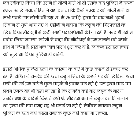
जब स्वीकार किया कि उसने ही गोली मारी थी तो उसके बाद पुलिस ने घटना
स्थल पर ले गया. रोहित ने वहां बताया कि कैसे पत्रकार को गोली मारी थी.
सभी पकड़े गए लोगों की उम्र 20 से 25 वर्ष है. हत्या के बाद सभी शुटर्स
सिवान से यूपी भाग गए थे. एडीजी ने बताया कि लड्डन की गिरफ्तारी के
लिए बिहारऔर यूपी में कई जगहों पर छापेमारी की जा रहीं है जल्द ही उसे भी
दबोच लिया जाएगा. एडीजी ने कहा कि सीबीआई ने इस मामले को अपने
हाथ में लिया है. प्रारंभिक जांच प्रारंभ शुरू कर दी है. लेकिन इस हत्याकांड
को खुलासा बिहार पुलिस ही करेगी.
इससे अधिक पुलिस हत्या के कारणों के बारे में कुछ कहने से इंकार कर
रहीं है. रोहित ने राजदेव की हत्या लड्डन मियां के कहने पर की. लेकिन हत्या
क्यों की गई इस बारें में कुछ कहने से इंकार कर रहीं है. इस हत्या कांड का
प्रथम एंगल यह भी देखा जा रहा है कि राजदेव कई बार लड्डन के बारे में
उसके धंधा के बारे में लिखते रहते थे. और इस बात से लड्डन काफी नाराज
था. हत्या की एक वजह यह भी बताई जा रहीं है. लेकिन जबतक लड्डन
पुलिस के हत्थे नहीं चढ़ता तबतक कुछ नहीं कहा जा सकता.