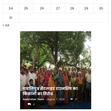
24
25
26
27
28
29
30
31
« Jul
पाटलिपुत्र सैटलाइट टाउनशिप का
संत रविदा
किसानों का विरोध
पहुंचाएंग
Aadarshan Team
-
August 7, 2026
31
Aadarshan T
0
0