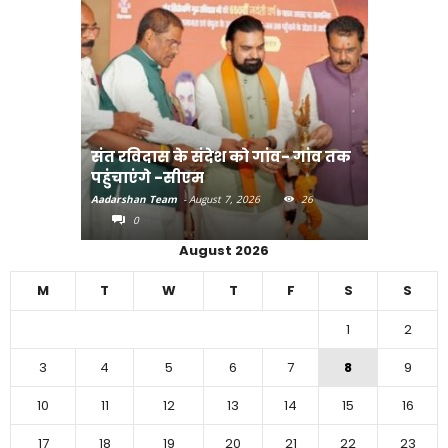
संत रविदास के संदेश को गांव- गांव तक
पहुंचाएंगे -सीएम
बिहार में 
Aadarshan Team
-
August 7, 2026
26
Aadarshan T
0
0
August 2026
M
T
W
T
F
S
S
1
2
3
4
5
6
7
8
9
10
11
12
13
14
15
16
17
18
19
20
21
22
23