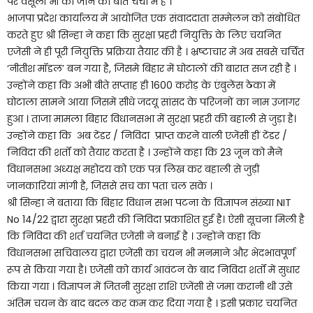
पर वसूली भी की जाने की बात चर्चा में हैं ।
भाजपा प्रदेश कार्यालय में आयोजित एक संवाददाता सम्मेलन को संबोधित
करते हुए श्री सिन्हा ने कहा कि सुरक्षा प्रहरी नियुक्ति के लिए चयनित
एजेंसी ने ही पूरी नियुक्ति प्रक्रिया तैयार की है । भ्रष्टाचार में अब सबसे चर्चित
‘नीतीश मॉडल’ बन गया है, जिसमे बिहार में घोटालों की बारात सज रही है ।
उन्होंने कहा कि अभी बीते सप्ताह ही 1600 करोड़ के एंबुलेंस ठेका में
घोटाला सामने आया जिसमें सीधे जदयू सांसद के परिजनों का नाम उजागर
हुआ । ताजा मामला बिहार विधानसभा में सुरक्षा प्रहरी की बहाली से जुड़ा है।
उन्होंने कहा कि अब टेंडर / निविदा प्राप्त करने वाली एजेंसी हीं टेंडर /
निविदा की शर्तों को तैयार करता है । उन्होंने कहा कि 23 जून को मैने
विधानसभा अध्यक्ष महोदय को एक पत्र लिख कर बहाली से जुड़ी
जानकारियां मांगी है, जिससे सच का पता चल सके ।
श्री सिन्हा ने बताया कि बिहार विधान सभा पटना के विज्ञापन संख्या NIT
No 14/22 द्वारा सुरक्षा प्रहरी की निविदा प्रकाशित हुई है। ऐसी सूचना मिली है
कि निविदा की शर्त चयनित एजेंसी ने बनाई है । उन्होंने कहा कि
विधानसभा सचिवालय द्वारा एजेंसी का चयन भी मनमाने और भेदभावपूर्ण
रूप से किया गया है। एजेंसी को कार्य आवंटन के बाद निविदा शर्तों में सुधार
किया गया । विज्ञापन में जितनी सुरक्षा राशि एजेंसी से जमा करानी थी उसे
अंतिम चयन के बाद बदल कर कम कर दिया गया है । इसी प्रकार चयनित