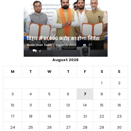
राजधानी प
बिहार में 51,600 करोड़ का होगा निवेश
करने का
Aadarshan Team
-
August 6, 2026
37
Aadarshan T
0
0
August 2026
M
T
W
T
F
S
S
1
2
3
4
5
6
7
8
9
10
11
12
13
14
15
16
17
18
19
20
21
22
23
24
25
26
27
28
29
30