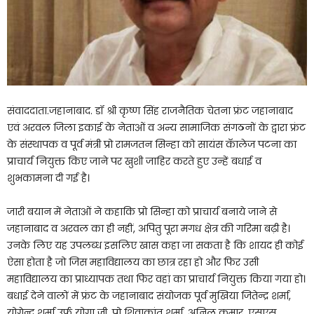
संवाददाता.जहानाबाद. डॉ श्री कृष्ण सिंह राजनैतिक चेतना फ्रंट जहानाबाद
एवं अरवल जिला इकाई के नेताओं व अन्य सामाजिक संगठनों के द्वारा फ्रंट
के संस्थापक व पूर्व मंत्री प्रो रामजतन सिन्हा को सायंस कॅालेज पटना का
प्राचार्य नियुक्त किए जाने पर खुशी जाहिर करते हुए उन्हें बधाई व
शुभकामना दी गई है।
जारी बयान में नेताओं ने कहाकि प्रो सिन्हा को प्राचार्य बनाये जाने से
जहानाबाद व अरवल का ही नहीं, अपितु पूरा मगध क्षेत्र की गरिमा बढ़ी है।
उनके लिए यह उपलब्ध इसलिए खास कहा जा सकता है कि शायद ही कोई
ऐसा होता है जो जिस महाविद्यालय का छात्र रहा हो और फिर उसी
महाविद्यालय का प्राध्यापक तथा फिर वहां का प्राचार्य नियुक्त किया गया हो।
बधाई देने वालों में फ्रंट के जहानाबाद संयोजक पूर्व मुखिया जितेन्द्र शर्मा,
योगेन्द्र शर्मा उर्फ योगा जी, प्रो शिवाकांत शर्मा, अनिल कुमार, एसएस