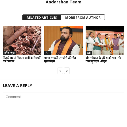
Aadarshan Team
RELATED ARTICLES
MORE FROM AUTHOR
करेंट न्यूज़
All
All
मिट्टी घर से निकला चांदी के सिक्कों
मानव तस्करी पर जीरो टॉलरेंस-
संत रविदास के संदेश को गांव- गांव
का खजाना
मुख्यमंत्री
तक पहुंचाएंगे -सीएम
LEAVE A REPLY