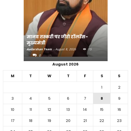
मानव तस्करी पर जीरो टॉलरेंस-
संत रविदा
मुख्यमंत्री
पहुंचाएंग
Aadarshan Team
-
August 8, 2026
15
Aadarshan T
0
0
August 2026
M
T
W
T
F
S
S
1
2
3
4
5
6
7
8
9
10
11
12
13
14
15
16
17
18
19
20
21
22
23