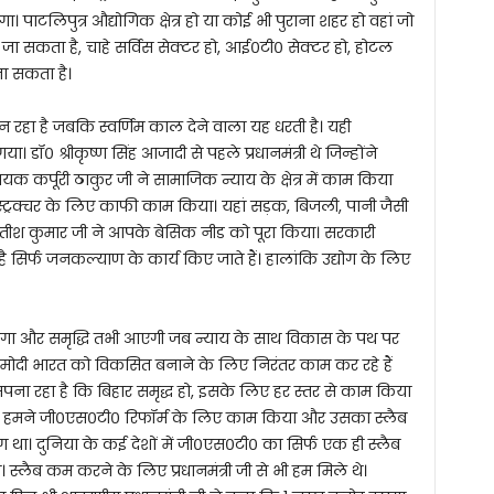
पाटलिपुत्र औद्योगिक क्षेत्र हो या कोई भी पुराना शहर हो वहां जो
ा सकता है, चाहे सर्विस सेक्टर हो, आई०टी० सेक्टर हो, होटल
जा सकता है।
न रहा है जबकि स्वर्णिम काल देने वाला यह धरती है। यही
। डॉ० श्रीकृष्ण सिंह आजादी से पहले प्रधानमंत्री थे जिन्होंने
कर्पूरी ठाकुर जी ने सामाजिक न्याय के क्षेत्र में काम किया
इंफ्रास्ट्रक्चर के लिए काफी काम किया। यहां सड़क, बिजली, पानी जैसी
 नीतीश कुमार जी ने आपके बेसिक नीड को पूरा किया। सरकारी
ै सिर्फ जनकल्याण के कार्य किए जाते हैं। हालांकि उद्योग के लिए
 होगा और समृद्धि तभी आएगी जब न्याय के साथ विकास के पथ पर
रेंद्र मोदी भारत को विकसित बनाने के लिए निरंतर काम कर रहे हैं
ा सपना रहा है कि बिहार समृद्ध हो, इसके लिए हर स्तर से काम किया
 तौर पर हमने जी०एस०टी० रिफॉर्म के लिए काम किया और उसका स्लैब
ग था। दुनिया के कई देशों में जी०एस०टी० का सिर्फ एक ही स्लैब
। स्लैब कम करने के लिए प्रधानमंत्री जी से भी हम मिले थे।