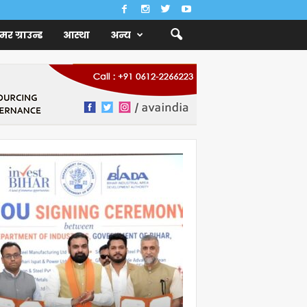
ैमर ग्राउन्ड
आस्था
अन्य