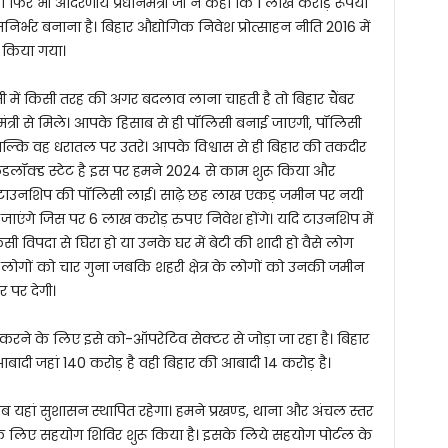
फिर भी आदरणीय प्रधानमंत्री जी ने कहा कि 1 लाख करोड़ रूपया
र्भर बनाना है। बिहार औद्योगिक निवेश प्रोत्साहन नीति 2016 में
ू किया गया।
िसी में किसी तरह की अगर बदलाव लाना चाहती है तो बिहार चैंबर
 मंत्री से मिले। आपके हिसाब से ही पॉलिसी बनाई जाएगी, पॉलिसी
बल्कि वह धरातल पर उतरे। आपके विश्वास से ही बिहार की तकदीर
ंडलॉक्ड स्टेट है इस पर हमने 2024 से काम शुरू किया और
टाउनशिप की पॉलिसी लाई। साढ़े छह लाख एकड़ जमीन पर नयी
ाएंगे जिस पर 6 लाख करोड़ रुपए निवेश होंगे। यदि टाउनशिप में
ी विपदा से घिरा हो या उनके घर में बेटी की शादी हो वैसे लोग
 लोगों को चार गुना जबकि शहरी क्षेत्र के लोगों को उनकी जमीन
 पर देगी।
ू करने के लिए इसे को-ऑपरेटिव सेक्टर से जोड़ा जा रहा है। बिहार
आबादी जहां 140 करोड़ है वही बिहार की आबादी 14 करोड़ है।
जब यहां सुशासन स्थापित रहेगा। हमने प्रखण्ड, थाना और अंचल स्तर
े लिए सहयोग शिविर शुरू किया है। इसके लिये सहयोग पोर्टल के