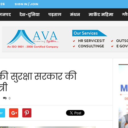
026
SIGN IN / JOIN
जनपद
देश-दुनिया
पड़ताल
मंथन
मार्केट महिमा
ग्ल
गों की सुरक्षा सरकार की
री
0
er