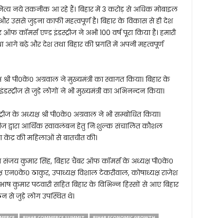
त्य नये तकनीक आ रहे हैं। बिहार में 3 करोड़ से अधिक मोबाइल
ससे जुड़ना काफी महत्वपूर्ण है। बिहार के विकास से ही देश
र ऑफ कॉमर्स एण्ड इंडस्ट्रीज ने अभी 100 वर्ष पूरा किया है। हमारी
ा आगे बढ़े और देश तथा बिहार की प्रगति में अपनी महत्वपूर्ण
ष श्री पी०के० अग्रवाल ने मुख्यमंत्री का स्वागत किया। बिहार के
डस्ट्रीज से जुड़े लोगों ने भी मुख्यमंत्री का अभिनन्दन किया।
्रीज के अध्यक्ष श्री पी०के० अग्रवाल ने भी सम्बोधित किया।
्ट्रीज द्वारा आर्थिक स्वावलंबन हेतु निःशुल्क संचालित कौशल
षण केंद्र की महिलाओं से बातचीत की।
चिव संजय कुमार सिंह, बिहार चैंबर ऑफ कॉमर्स के अध्यक्ष पी०के०
ष एन०के० ठाकुर, उपाध्यक्ष विशाल टेकरीवाल, कोषाध्यक्ष राजेश
 सुभाष कुमार पटवारी सहित बिहार के विभिन्न हिस्सों से आए बिहार
से जुड़े लोग उपस्थित थे।
MMERCE
BIHAR COMMERCE SUMMIT
BIHAR ECONOMIC GROWTH