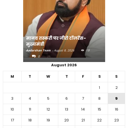
मानव तस्करी पर जीरो टॉलरेंस-
संत रविदा
मुख्यमंत्री
पहुंचाएंग
Aadarshan Team
-
August 8, 2026
19
Aadarshan T
0
0
August 2026
M
T
W
T
F
S
S
1
2
3
4
5
6
7
8
9
10
11
12
13
14
15
16
17
18
19
20
21
22
23