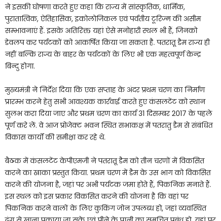
ने इसकी घोषणा करते हुए कहा कि राज्य में सांस्कृतिक, धार्मिक,
पुरातात्विक, ऐतिहासिक, इकोलोजिकल एवं पर्वतीय टूरिज्म की असीम
सम्भावनाएं हैं. इसके अतिरिक्त यहां ऐसे मनोहारी स्थल भी हैं, जिनको
डेवलप कर पर्यटकों को आकर्षित किया जा सकता है. पतरातू डैम राज्य ही
नहीं बल्कि राज्य के बाहर के पर्यटकों के लिए भी एक महत्वपूर्ण केन्द्र
बिन्दु होगा.
मुख्यमंत्री ने निर्देश दिया कि एक सप्ताह के अंदर प्रथम चरण का निर्माण
प्रारम्भ करने हेतु सभी आवश्यक कार्रवाई करते हुए कंसलटेंट को स्थान
सुलभ करा दिया जाए और प्रथम चरण का कार्य 31 दिसम्बर 2017 के पहले
पूर्ण करे लें. वे आज प्रोजेक्ट भवन स्थित सभाकक्ष में पतरातु डैम से संबंधित
विकास कार्यों की समीक्षा कर रहे थे.
बैठक में कंसलटेंट केपीएमजी ने पतरातू डैम को तीन चरणों में विकसित
करने का खाका प्रस्तुत किया. प्रथम चरण में डैम के उस भाग को विकसित
करने की योजना है, जहां पर अभी पर्यटक जमा होते हैं, पिकनिक मनाते हैं.
इस स्थल को इस प्रकार विकसित करने की योजना है कि वहां पर
पिकनिक करने वालों के लिए कुकिंग जोन उपलब्ध हो, जहां व्यवस्थित
ढंग से खाना पकाया जा सके एवं पीने के पानी का समुचित प्रबंध हो. यहां पर