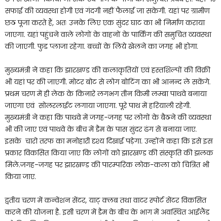
सफाई की व्यवस्था होगी एवं गंदगी नहीं फैलाई जा सकेगी. यहां पर ग्रामीण
छठ पूजा करते हैं, अतः उनके लिए एक सुंदर घाट का भी निर्माण कराया
जाएगा. यहां पहुंचने वाले लोगों के वाहनों के पार्किंग की समुचित व्यवस्था
की जाएगी. फुड प्लाजा रहेगा. बच्चों के लिये खेलने का जगह भी होगा.
मुख्यमंत्री ने कहा कि झारखण्ड की कलाकृतियों एवं हस्तशिल्पों की विक्री
भी यहां पर की जाएगी. मोटर बोट से लोग बोटिंग का भी आनन्द ले सकेंगे.
प्रथम चरण में ही लेक के किनारे लगभग तीन किमी लम्बा पाथवे बनाया
जाएगा एवं सोलरलाईट लगाया जाएगा. पूरे पाथ में हरियाली रहेगी.
मुख्यमंत्री ने कहा कि पाथवे में जगह-जगह पर लोगों के बैठने की व्यवस्था
भी की जाए एवं पाथवे के बीच में डैम के पास सुंदर ढंग से बनाया जाए.
इसके चारो तरफ का मनोहारी दृश्य दिखाई पड़ेगा. उन्होंने कहा कि इसे इस
प्रकार विकसित किया जाए कि लोगों को झारखण्ड की संस्कृति की झलक
मिले.जगह-जगह पर झारखण्ड की पारम्परिक लोक-कला को चित्रित भी
किया जाए.
द्वतीय चरण में कन्वेंशन सेंटर, याट् क्लब तथा वाटर स्पोर्ट सेंटर विकसित
करने की योजना है. इसी चरण में डैम के बीच के भाग में अवस्थित आईलैंड