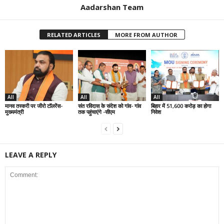
Aadarshan Team
RELATED ARTICLES
MORE FROM AUTHOR
All
All
All
मानव तस्करी पर जीरो टॉलरेंस-
संत रविदास के संदेश को गांव- गांव
बिहार में 51,600 करोड़ का होगा
मुख्यमंत्री
तक पहुंचाएंगे -सीएम
निवेश
LEAVE A REPLY