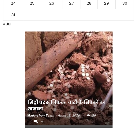
24
25
26
27
28
29
30
31
« Jul
मिट्टी घर से निकला चांदी के सिक्कों का
मानव तस्क
खजाना
मुख्यमंत्री
Aadarshan Team
-
August 8, 2026
26
Aadarshan T
0
0