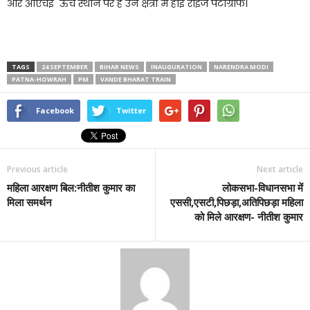
और ओएचई ऊंचे स्थान पर हैं उन क्षेत्रों में हाई राइज पेंटोग्राफ।
TAGS
24 SEPTEMBER
BIHAR NEWS
INAUGURATION
NARENDRA MODI
PATNA-HOWRAH
PM
VANDE BHARAT TRAIN
Facebook
Twitter
Previous article
Next article
महिला आरक्षण बिल:नीतीश कुमार का
लोकसभा-विधानसभा में
मिला समर्थन
एससी,एसटी,पिछड़ा,अतिपिछड़ा महिला
को मिले आरक्षण- नीतीश कुमार