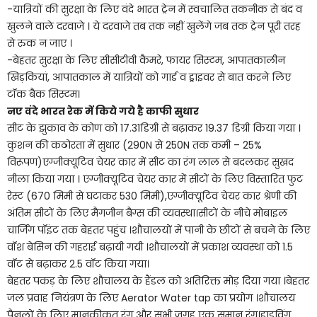
-यात्रियों की सुरक्षा के लिए वंदे भारत ट्रेन में स्वचालित तकनीक से बंद व
खुलने वाले दरवाजे । ये दरवाजे तब तक नहीं खुलेंगे जब तक ट्रेन पूरी तरह
से रुक न जाए ।
-बेहतर सुरक्षा के लिए सीसीटीवी कैमरे, फायर सिस्टम, आपातकालीन
खिड़कियां, आपातकाल में यात्रियों को गार्ड व ड्राइवर से बात करने लिए
टॉक बैक सिस्टम।
नए वंदे भारत रेक में किये गये है काफी सुधार
सीट के झुकाव के कोण को 17.31डिग्री से बढ़ाकर 19.37 डिग्री किया गया ।
कुशन की कठोरता में सुधार (290N से 250N तक कमी – 25%
विरूपण)एग्जीक्यूटिव चेयर कार में सीट का रंग लाल से बदलकर सुखद
नीला किया गया । एग्जीक्यूटिव चेयर कार में सीटों के लिए विस्तारित फुट
रेस्ट (670 मिमी से घटाकर 530 मिमी),एग्जीक्यूटिव चेयर कार श्रेणी की
अंतिम सीटों के लिए मैगजीन बैग्स की व्यवस्था।सीटों के नीचे मोबाइल
चार्जिंग पॉइंट तक बेहतर पहुंच ।शौचालयों में पानी के छींटों से बचने के लिए
वॉश बेसिन की गहराई बढ़ायी गयी ।शौचालयों में प्रकाश व्यवस्था को 1.5
वॉट से बढ़ाकर 2.5 वॉट किया गया।
बेहतर पकड़ के लिए शौचालय के हैंडल को अतिरिक्त मोड़ दिया गया ।बेहतर
जल प्रवाह नियंत्रण के लिए Aerator Water tap का प्रयोग ।शौचालय
पैनलों के लिए मानकीकृत रंग और सभी जगह एक समान रंग।ड्राइविंग