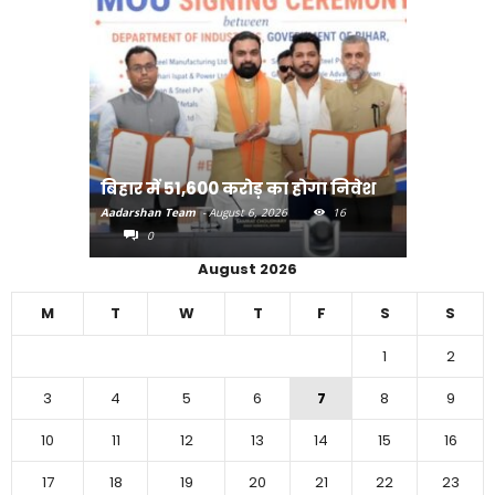
राजधानी प
बिहार में 51,600 करोड़ का होगा निवेश
करने का
Aadarshan Team
-
August 6, 2026
16
Aadarshan T
0
0
August 2026
M
T
W
T
F
S
S
1
2
3
4
5
6
7
8
9
10
11
12
13
14
15
16
17
18
19
20
21
22
23