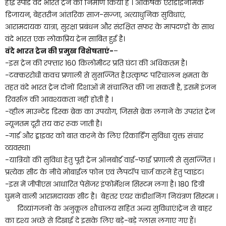
हाई स्पीड वंदे भारत ट्रेन का निर्माण किया है । आकर्षक एरोडाइनमिक
डिजायन, बेहतरीन आंतरिक साज-सज्जा, अत्याधुनिक सुविधाएं,
आरामदायक यात्रा, सुरक्षा प्रबंधन और संरक्षित सफर के मापदण्डों के साथ
वंदे भारत एक लोकप्रिय ट्रेन साबित हुई है।
वंदे भारत ट्रेन की प्रमुख विशेषताएं-
–
-इस ट्रेन की रफ्तार 160 किलोमीटर प्रति घंटा की अधिकतम है।
-टक्कररोधी कवच प्रणाली से सुसज्जित है।उत्कृष्ट परिचालन क्षमता के
तहत वंदे भारत ट्रेन दोनों दिशाओं में संचालित की जा सकती है, इसमें इंजन
रिवर्सल की आवश्यकता नहीं होती है ।
-व्हील माउन्टेड डिस्क ब्रेक का उपयोग, जिससे ब्रेक लगाने के उपरांत ट्रेन
न्यूनतम दूरी तय कर रूक जाती है।
-गार्ड और ड्राइवर को बात करने के लिए रिकार्डिंग सुविधा युक्त संचार
व्यवस्था।
-यात्रियों की सुविधा हेतु पूरी ट्रेन ऑनबोर्ड वाई-फाई प्रणाली से सुसज्जित ।
प्रत्येक सीट के नीचे मोबाईल फोन एवं लैपटॉप चार्ज करने हेतु प्वाइंट।
-इस में जीपीएस आधारित पेसेंजर इंफोर्मेशन सिस्टम लगा है। 180 डिग्री
घुमने वाली आरामदायक सीट है। बेहतर एयर कंडीशनिंग नियंत्रण सिस्टम ।
दिव्यांगजनों के अनुकूल शौचालय सहित अन्य सुविधाएं।ट्रेन से बाहर
का दृश्य अच्छे से दिखाई दे इसके लिए बड़े-बड़े ग्लास लगाए गए हैं।