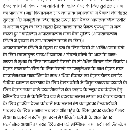
ट्रेलर कोचों में दिव्यांगजन यात्रियों की व्हील चेयर के लिए सुरक्षित स्थान
का प्रावधान (जहां दिव्यांगजन सीट का प्रावधान)।कोचों में पैनलों की बेहतर
सुंदरता और मजबूती के लिए बेहतर ऊपरी ट्रिम पैनल।आपातकालीन स्थिति
में आसान पहुंच के लिए बेहतर हैमर बॉक्स कवर।पैनल पृष्ठभूमि से मेल
करता हुआ बॉर्डरलेस आपातकालीन टॉक बैक यूनिट (आपातकालीन
स्थिति में ड्राइवर के साथ बातचीत करने के लिए)।
आपातकालीन स्थिति में बेहतर दृश्यता के लिए डिब्बों में अग्निशामक यंत्रों
के लिए कब्जायुक्त पारदर्शी दरवाजा असेंबली,कोचों के अंदर के साज-
सज्जा में सुधार के लिए एफआरपी पैनलों के संशोधित सिंगल पीस निर्माण ।
बेहतर एयरकंडीशनिंग के लिए पैनलों पर इन्सुलेशन के साथ बेहतर एयर
टाइटनेस।कम पारदर्शिता के साथ अधिक टिकाउ एवं बेहतर रोलर ब्लाइंड
फैब्रिक ।आसान रखरखाव के लिए ट्रेलर कोचों में विद्युत रखरखाव दरवाजे के
लिए बेहतर पकड़ वाले दरवाजे।लगेज रैक लाइट के स्मूथ टच कंट्रोल हेतु
रेसिसटिव टच से कैपेसिटिव टच में बदलाव।समान रूपता एवं बेहतर दृश्यता
के लिए ड्राइविंग ट्रेलर कोच में एक समान रंग का ड्राइवर डेस्क।लोको
पायलट के लिए आसान संचालन और पहुंच के लिए ड्राइवर कंट्रोल पैनल
में आपातकालीन स्टॉप पुश बटन में परिवर्तन।कोचों के अंदर बेहतर
एयरोसोल आधारित फायर डिटेक्शन एवं अग्निश्मान प्रणाली।जहां लैंडस्केप