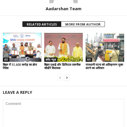
Aadarshan Team
RELATED ARTICLES
MORE FROM AUTHOR
All
करेंट न्यूज़
All
बिहार में 51,600 करोड़ का होगा
बिहार:एआई और डिजिटल तकनीक
राजधानी पटना को अतिक्रमण मुक्त
निवेश
सीखेंगे विधायक
करने का अभियान
LEAVE A REPLY