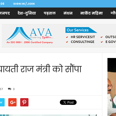
026
SIGN IN / JOIN
जनपद
देश-दुनिया
पड़ताल
मंथन
मार्केट महिमा
ग्ल
ायती राज मंत्री को सौंपा
37
0
er