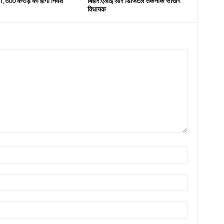
 51,600 करोड़ का होगा निवेश
बिहार:एआई और डिजिटल तकनीक सीखेंगे
विधायक