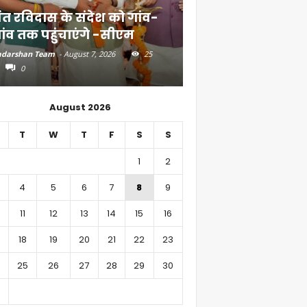
ंत रविदास के संदेश को गांव-
बिहार में 51,600 कर
ांव तक पहुंचाएंगे -सीएम
निवेश
darshan Team
-
August 7, 2026
25
Aadarshan Team
-
August 6, 
0
0
August 2026
T
W
T
F
S
S
1
2
4
5
6
7
8
9
11
12
13
14
15
16
18
19
20
21
22
23
25
26
27
28
29
30