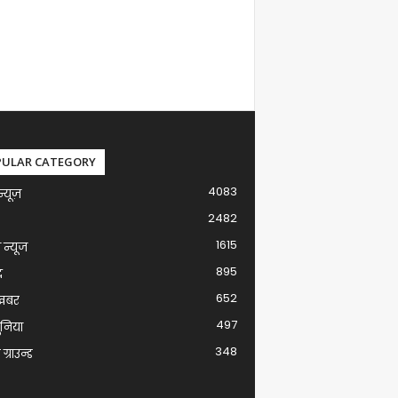
PULAR CATEGORY
4083
न्यूज़
2482
1615
ग न्यूज
895
द
652
खबर
497
ुनिया
348
ग्राउन्ड