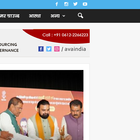
ैमर ग्राउन्ड
आस्था
अन्य