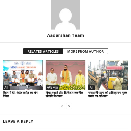
Aadarshan Team
RELATED ARTICLES
MORE FROM AUTHOR
All
करेंट न्यूज़
All
बिहार में 51,600 करोड़ का होगा
बिहार:एआई और डिजिटल तकनीक
राजधानी पटना को अतिक्रमण मुक्त
निवेश
सीखेंगे विधायक
करने का अभियान
LEAVE A REPLY