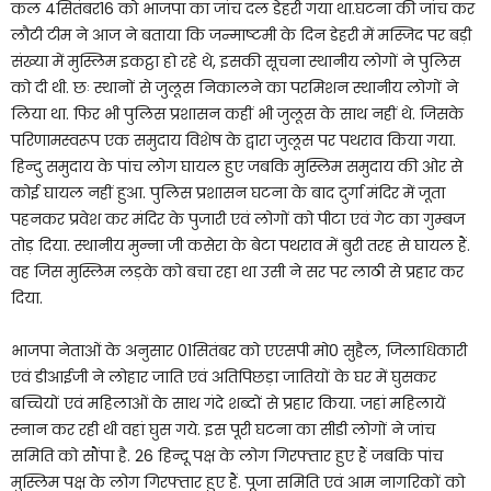
कल 4सितंबर16 को भाजपा का जांच दल डेहरी गया था.घटना की जांच कर
लौटी टीम ने आज ने बताया कि जन्माष्टमी के दिन डेहरी में मस्जिद पर बड़ी
संख्या में मुस्लिम इकट्ठा हो रहे थे, इसकी सूचना स्थानीय लोगों ने पुलिस
को दी थी. छः स्थानों से जुलूस निकालने का परमिशन स्थानीय लोगों ने
लिया था. फिर भी पुलिस प्रशासन कहीं भी जुलूस के साथ नहीं थे. जिसके
परिणामस्वरूप एक समुदाय विशेष के द्वारा जुलूस पर पथराव किया गया.
हिन्दु समुदाय के पांच लोग घायल हुए जबकि मुस्लिम समुदाय की ओर से
कोई घायल नहीं हुआ. पुलिस प्रशासन घटना के बाद दुर्गा मंदिर में जूता
पहनकर प्रवेश कर मंदिर के पुजारी एवं लोगों को पीटा एवं गेट का गुम्बज
तोड़ दिया. स्थानीय मुन्ना जी कसेरा के बेटा पथराव में बुरी तरह से घायल हैं.
वह जिस मुस्लिम लड़के को बचा रहा था उसी ने सर पर लाठी से प्रहार कर
दिया.
भाजपा नेताओं के अनुसार 01सितंबर को एएसपी मो0 सुहैल, जिलाधिकारी
एवं डीआईजी ने लोहार जाति एवं अतिपिछड़ा जातियों के घर में घुसकर
बच्चियों एवं महिलाओं के साथ गंदे शब्दों से प्रहार किया. जहां महिलायें
स्नान कर रही थी वहां घुस गये. इस पूरी घटना का सीडी लोगों ने जांच
समिति को सौंपा है. 26 हिन्दू पक्ष के लोग गिरफ्तार हुए हैं जबकि पांच
मुस्लिम पक्ष के लोग गिरफ्तार हुए हैं. पूजा समिति एवं आम नागरिकों को