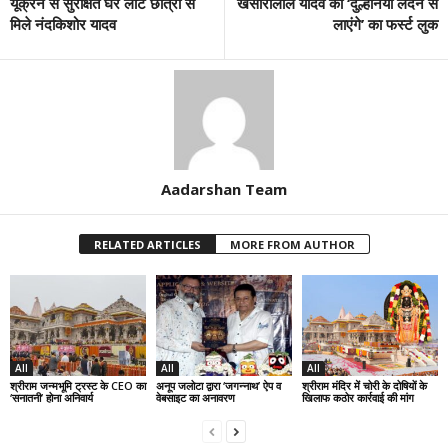
यूक्रेन से सुरक्षित घर लौटे छात्रों से
खेसारीलाल यादव की ‘दुल्हनिया लंदन से
मिले नंदकिशोर यादव
लाएंगे’ का फर्स्ट लुक
Aadarshan Team
RELATED ARTICLES
MORE FROM AUTHOR
All
All
All
श्रीराम जन्मभूमि ट्रस्ट के CEO का
अनूप जलोटा द्वारा ‘जगन्नाथ’ ऐप व
श्रीराम मंदिर में चोरी के दोषियों के
‘सनातनी’ होना अनिवार्य
वेबसाइट का अनावरण
खिलाफ कठोर कार्रवाई की मांग