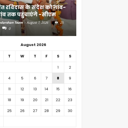
ंत रविदास के संदेश को गांव-
बिहार में 51,600 कर
ांव तक पहुंचाएंगे -सीएम
निवेश
darshan Team
-
August 7, 2026
25
Aadarshan Team
-
August 6, 
0
0
August 2026
T
W
T
F
S
S
1
2
4
5
6
7
8
9
11
12
13
14
15
16
18
19
20
21
22
23
25
26
27
28
29
30