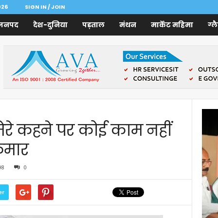
026
SIGN IN / JOIN
जनपद
देश-दुनिया
पड़ताल
मंथन
मार्केट महिमा
ग्ल
 मेरे कहने पर कोई काम नहीं
ुमार
98
0
er