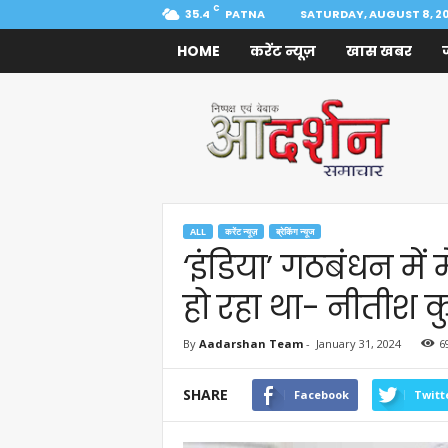
C
35.4
PATNA
SATURDAY, AUGUST 8, 2
HOME
करेंट न्यूज़
खास खबर
Aadarshan
Samachar
ALL
करेंट न्यूज़
ब्रेकिंग न्यूज
‘इंडिया’ गठबंधन में
हो रहा था- नीतीश क
By
Aadarshan Team
-
January 31, 2024
6
SHARE
Facebook
Twitt