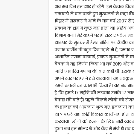
अब सब दिन हम इधर ही रहेंगे। हम केवल विकास 
पत्रकारों से बात करते हुए मुख्यमंत्री ने कह
बिहार में सरकार में आने के बाद वर्ष 2007 स
प्रबंधन के क्षेत्र में कुछ नहीं होता था। श्रद्ध
विभाग बना। मेरे कहने पर ही सरदार पटेल भव
झारखंड के मुख्यमंत्री हेमंत सोरेन पर ई०डी० 
उनपर चार्जेज तो बहुत दिन पहले से है, इसपर जा
आधारित गणना करवाई, इसपर मुख्यमंत्री ने क
बैठक में यह निर्णय लिया था। वर्ष 2019 और व
जाति आधारित गणना की बात कही थी। इसके बाद वर्ष
अपने स्तर पर हमने इसे करवाया। यह सबकुछ मेर
हमने बहाली का काम भी किया है। यह सब सात निश्च
हैं कि हमारे 17 महीने की सरकार उनके 17 सा
बेकार की बातें हैं। पहले कितने लोगों को रोज
के हालात को आपलोग भूल गए, इनलोगों का र
था ? पहले यहां कोई विकास कार्य नहीं होता थ
करवाया। लोगों को इलाज के लिए सारी व्यवस्था
हुआ। जब हम सांसद थे और केंद्र में मंत्री थे तब