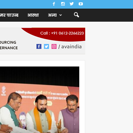
ैमर ग्राउन्ड
आस्था
अन्य