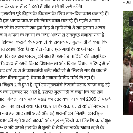
« Jul
के काम में लगे रहते हैं और आगे भी लगे रहेंगे।
ा कि हमलोग पूरे बिहार के विकास के लिए रात-दिन काम कर रहे हैं।
े ही हम आपदा प्रबंधन को लेकर काम कर रहे हैं। पहले आपदा
ेय अटल जी के समय में जब हम केंद्र में कृषि मंत्री थे तब इसका अलग
न में आपदा के कार्यों के लिए अलग से सबकुछ बनाया गया है।
का शिकंजा कसने के पत्रकारों के सवाल पर मुख्यमंत्री ने कहा कि
ंच स्वाभाविक है। कांग्रेस नेता राहुल गांधी के कहने पर जाति
हा कि यह सब फालतू की बात है। हमने 9 पार्टियों की सामूहिक
र्ष 2020 में हमने बिहार विधानसभा और बिहार विधान परिषद् में भी
 2021 में प्रधानमंत्री नरेंद्र मोदी जी से मिलने गए थे। बाद में
ा किया हुआ है, बेकार में इसका क्रेडिट कोई ले रहा है।
प
य 2 में हुआ है। पूर्व उप मुख्यमंत्री तेजस्वी प्रसाद यादव कह रहे
ल की सरकार पर भारी है, इसपर मुख्यमंत्री ने कहा कि यह सब
क
गार मिलता था ? पहले पढ़ाई का स्तर क्या था ? वर्ष 2005 से पहले
Aa
ाज जब था तो क्या होता था, शाम के वक्त घर से कोई निकलता
ा जब हम आए तभी अच्छे और बड़े भवनों का निर्माण कार्य शुरू
एं की गईं। अच्छी सड़कों और पुल-पुलियों का निर्माण कार्य शुरू
 12-12 घंटे अपने इलाके में घूमते थे लेकिन सड़कें खराब रहने के