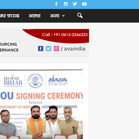
ैमर ग्राउन्ड
आस्था
अन्य