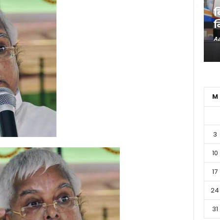
ब
न
Aa
M
3
10
17
24
31