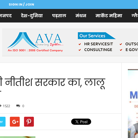
SIGN IN / JOIN
जनपद
देश-दुनिया
पड़ताल
मंथन
मार्केट महिमा
ग्ल
री नीतीश सरकार का, लालू
व
1522
0
er