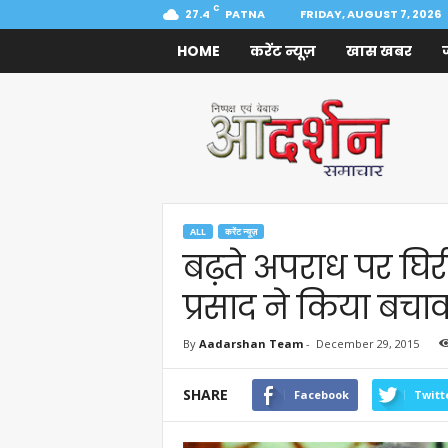
C
27.4
PATNA
FRIDAY, AUGUST 7, 2026
HOME
करेंट न्यूज़
खास खबर
Aadarshan
Samachar
ALL
करेंट न्यूज़
बढ़ते अपराध पर घि
प्रसाद ने किया बचा
By
Aadarshan Team
-
December 29, 2015
SHARE
Facebook
Twitt