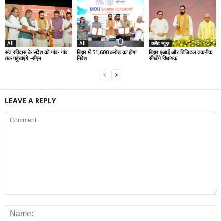
All
All
करेंट न्यूज़
संत रविदास के संदेश को गांव- गांव
बिहार में 51,600 करोड़ का होगा
बिहार:एआई और डिजिटल तकनीक
तक पहुंचाएंगे -सीएम
निवेश
सीखेंगे विधायक
LEAVE A REPLY