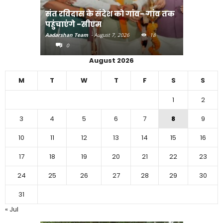
संत रविदास के संदेश को गांव- गांव तक
पहुंचाएंगे -सीएम
बिहार में 
Aadarshan Team
-
August 7, 2026
18
Aadarshan T
0
0
August 2026
M
T
W
T
F
S
S
1
2
3
4
5
6
7
8
9
10
11
12
13
14
15
16
17
18
19
20
21
22
23
24
25
26
27
28
29
30
31
« Jul