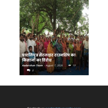
पाटलिपुत्र सैटलाइट टाउनशिप का
संत रविदा
किसानों का विरोध
पहुंचाएंग
Aadarshan Team
-
August 7, 2026
19
Aadarshan T
0
0