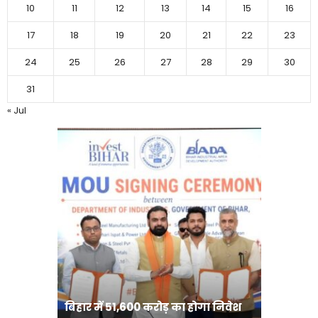
10
11
12
13
14
15
16
17
18
19
20
21
22
23
24
25
26
27
28
29
30
31
« Jul
बिहार:ए
बिहार में 51,600 करोड़ का होगा निवेश
सीखेंगे 