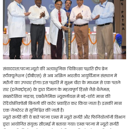
संवाददाता.पटना.न्यूरो की अत्याधुनिक चिकित्सा पद्धति डीप ब्रेन
स्टीक्यूलेशन (डीबीएस) से अब अखिल भारतीय आयुर्विज्ञान संस्थान में
मरीजों का उपचार होगा। इस पद्धति में सूक्ष्म चीरा के माध्यम से एक पतले
तार (इलेक्ट्रोड्स) के द्वारा दिमाग के महत्वपूर्ण हिस्से जैसे थैलेमस,
सब्सटेंसिया नाइग्रा, एबथैलेमिक न्यूक्लीयस में बड़े-छोटे मात्रा की
रेडियोफ्रीक्वेंसी बिजली की करेंट प्रवाहित कर किया जाता है। इसकी मात्रा
एक जेनरेटर से सुनिश्चित की जाती है।
न्यूरो सर्जरी की ये बातें पटना एम्स में न्यूरो सर्जरी और फिजियोलॉजी विभाग
द्वारा आयोजित संयुक्त सीएमई में बताया गया। एम्स पटना में न्यूरो सर्जरी