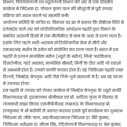
विभाग, फिजियोलाजी एवं न्यूरोलाजी विभाग की ओर से एक दिवसीय
कांफ्रेंस में निदेशक डा. गोपाल कृष्ण पाल की मौजूदगी में पूरी उपचार
प्रक्रिया को आरंभ करने पर सहमति बनी।
आयोजन समिति के सचिव डा. विकास चंद्र झा ने बताया कि डीबीएस विधि से
इलेक्ट्रोड वाले तार को स्टेरीयोटेक्टीक आपरेशन पद्धति द्वारा दिमाग के
संबंधित अंदरुणी हिस्से में एक मीलीमीटर से कम के अंतर से डाला जाता है।
इसके लिए पहले भारी-भरकम स्टेरियोटेक्टीक फ्रेम से सीटी और
एमआरआइ मशीन के इमेज को संयोजित कर डाला जाता है। भारत में इस
पद्धति से इलाज मानसिक मरीज (न्यूरो के मरीज) जिन्हे पारकिंसन,
डिसटोनीया, गहरे अवसाद, मानसिक बीमारी, मिर्गी के दौरा आदि जो दवाओं
से अप्रभावी होता है। उनको काफी फायदा होता है। यह चिकित्सा पद्धति एम्स
दिल्ली, निमहेंस, बेंगलुरु आदि जैसे गिने-चुने संस्थानों में है। अब यह पटना
में उपलब्ध होगा।
इस पद्धति से उपचार को लेकर कांफ्रेंस में निमहेंस बेंगलुरु के न्यूरो सर्जरी
विभागाध्यक्ष प्रो. द्वारकानाथ श्रीनीवास एवं प्रो. आदित्य गुप्ता ने विस्तार से
जानकारी साझा किया। एसजीपीजीआइ लखनऊ के विभागाध्यक्ष प्रो.
राजकुमार ने भी बारीकी से अवगत कराया। इससे पूर्व कार्यक्रम का शुभारंभ
निदेशक प्रो. जीके पाल, आइजीआइएमएस निदेशक डा. बिंदे कुमार,
चिकित्सा अधीक्षक डा. सीएम सिंह, रेडियोलाजी विभागाध्यक्ष डा. प्रेम कुमार,