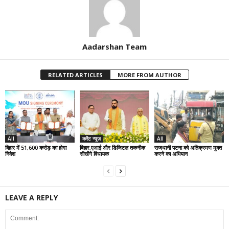
Aadarshan Team
RELATED ARTICLES
MORE FROM AUTHOR
All
करेंट न्यूज़
All
बिहार में 51,600 करोड़ का होगा
बिहार:एआई और डिजिटल तकनीक
राजधानी पटना को अतिक्रमण मुक्त
निवेश
सीखेंगे विधायक
करने का अभियान
LEAVE A REPLY