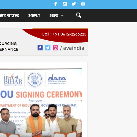
ैमर ग्राउन्ड
आस्था
अन्य