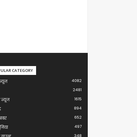
PULAR CATEGORY
4082
न्यूज़
2481
1615
ग न्यूज
894
द
652
खबर
497
ुनिया
348
ग्राउन्ड