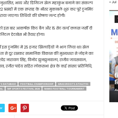
« Jul
नुशासित, भव्य और डिजिटल खेल महाकुंभ बनाने का संकल्प
्रखंडों में एक सप्ताह के भीतर मुकाबले शुरू कर पूरे टूर्नामेंट
राया जाएगा। तिथियों की घोषणा जल्द होगी।
को इस बार आकर्षक किट बैग और 15 सेट वर्ल्ड क्लास जर्सी दी
जिटल डेटाबेस भी तैयार होगा।
 टूर्नामेंट में 25 हजार खिलाड़ियों ने भाग लिया था। खेल
 से दूर रखकर सामाजिक विकास की मुख्यधारा से जोड़ने का
सत्येंद्र नारायण सिंह, विनोद झुनझुनवाला, राजीव जायसवाल,
 साव, रंजीत पांडेय सहित लोकसभा क्षेत्र के कई सांसद प्रतिनिधि,
ब
न
TS DATABASE
FOOTBALL CHAMPIONSHIP
GRASSROOTS ATHLETES
AL
MP SPORTS FESTIVAL 2026
NAMO FOOTBALL TOURNAMENT
Aa
er