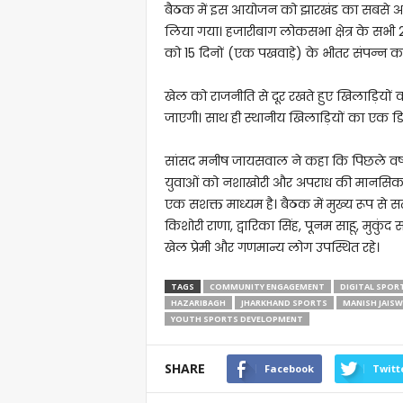
बैठक में इस आयोजन को झारखंड का सबसे अ
लिया गया। हजारीबाग लोकसभा क्षेत्र के सभी 22 प
को 15 दिनों (एक पखवाड़े) के भीतर संपन्न क
खेल को राजनीति से दूर रखते हुए खिलाड़ियों 
जाएगी। साथ ही स्थानीय खिलाड़ियों का एक डि
सांसद मनीष जायसवाल ने कहा कि पिछले वर्ष इस
युवाओं को नशाखोरी और अपराध की मानसिकता
एक सशक्त माध्यम है। ​बैठक में मुख्य रूप से 
किशोरी राणा, द्वारिका सिंह, पूनम साहू, मुकुंद
खेल प्रेमी और गणमान्य लोग उपस्थित रहे।
TAGS
COMMUNITY ENGAGEMENT
DIGITAL SPOR
HAZARIBAGH
JHARKHAND SPORTS
MANISH JAISW
YOUTH SPORTS DEVELOPMENT
SHARE
Facebook
Twitt