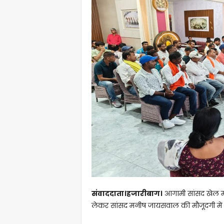
संवाददाता।​हजारीबाग।
आगामी सांसद खेल म
लेकर सांसद मनीष जायसवाल की मौजूदगी में ए