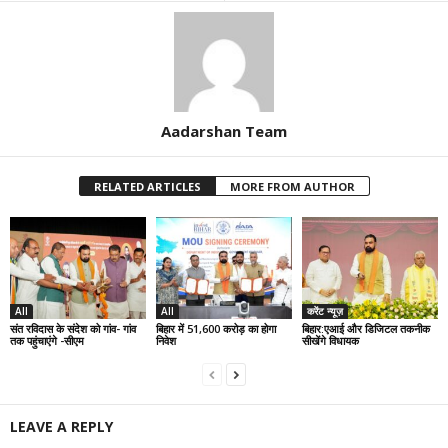
Aadarshan Team
RELATED ARTICLES
MORE FROM AUTHOR
All
All
करेंट न्यूज़
संत रविदास के संदेश को गांव- गांव
बिहार में 51,600 करोड़ का होगा
बिहार:एआई और डिजिटल तकनीक
तक पहुंचाएंगे -सीएम
निवेश
सीखेंगे विधायक
LEAVE A REPLY