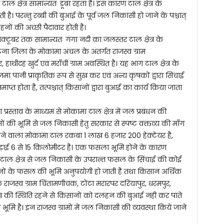
टाल क्षेत्र सामान्यतः डूबा रहता है। इस कारण टाल क्षेत्र के
है। परन्तु रब्बी की बुआई के पूर्व जल निकासी हो जाने के पश्चात्
हनों की अच्छी पैदावार होती है।
्टूबर तक सामान्यतः गंगा नदी का जलस्तर टाल क्षेत्र के
ा जिला के मोकामा अंचल के अंतर्गत राजस्व ग्राम
ाथीदह खुर्द एवं मराँची ग्राम अवस्थित है। यह भाग टाल क्षेत्र के
 जमा पानी प्राकृतिक रूप से सुख कर एवं अन्य कृषकों द्वारा सिंचाई
प्त होता है, तत्पश्चात् किसानों द्वारा बुआई का कार्य किया जाता
्रस्ताव के माध्यम से मोकामा टाल क्षेत्र में जल प्रबंधन की
ामों की भूमि से जल निकासी हेतु सरकार से स्पष्ट वक्तव्य की माँग
ने वाला मोकामा टाल रकबा 1 लाख 6 हजार 200 हेक्टेयर है,
ई 6 से 15 किलोमीटर है। एक फसला भूमि होने के कारण
टाल क्षेत्र से जल निकासी के उपरान्त फसल के सिंचाई की कोई
ों के फसल की भूमि अनुपयोगी हो जाती है तथा किसान अर्थिक
 1 के राजस्व ग्राम चिंतामणीचक, टोंटा मरारपर दरियापुर, धरमपुर,
 जमाव की स्थिति रहने से किसानों को दलहन की बुआई नही कर पाते
भूमि है। इन राजस्व ग्रामों में जल निकासी की व्यवस्था किये जाने