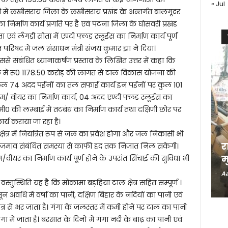
« Jul
दी में लखीसराय जिला के लखीसराय प्रखंड के अन्तर्गत बालगूदर
ा निर्माण कार्य प्रगति पर है एवं पटना जिला के घोसवरी प्रखंड
वं लँगडी सोता में एण्टी फ्लड स्लूईस का निर्माण कार्य पूर्ण
रिषद में जल संसाधन मंत्री संजय कुमार झा ने दिया।
से संबंधित ध्यानाकर्षण प्रस्ताव के लिखित उत्तर में कहा कि
 में रू0 1178.50 करोड़ की लागत से टाल विकास योजना की
त कुल 74 अदद पईनों का तल सफाई कार्य इन पईनों पर कुल 101
म/ वीयर का निर्माण कार्य, 04 अदद एण्टी फ्लड स्लूईस का
मी० की लम्बाई में तटबंध का निर्माण कार्य तथा दक्षिणी छोर पर
र्य कराया जा रहा है।
 क्षेत्र में नियंत्रित रूप से जल का प्रवेश होगा और जल निकासी भी
र
जल जमाव संबंधित समस्या से काफी हद तक निजात निल सकेगी।
म
ीयर का निर्माण कार्य पूर्ण होने के उपरांत सिंचाई की सुविधा भी
Aa
्तुस्थिति यह है कि मोकामा बड़हिया टाल क्षेत्र सहित सम्पूर्ण ।
नसून अवधि में वर्षा का पानी, दक्षिण बिहार के नदियों का पानी एवं
त्र से भर जाता है। गंगा के जलस्तर में कमी होने पर टाल का पानी
 में जाता है। बरसात के दिनों में गंगा नदी के बाढ़ का पानी एवं