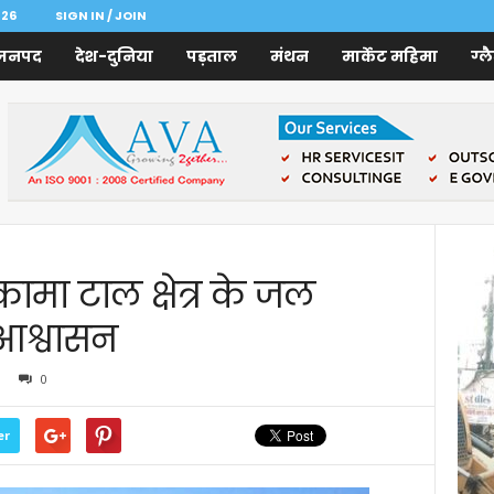
026
SIGN IN / JOIN
जनपद
देश-दुनिया
पड़ताल
मंथन
मार्केट महिमा
ग्ल
ामा टाल क्षेत्र के जल
ा आश्वासन
0
er