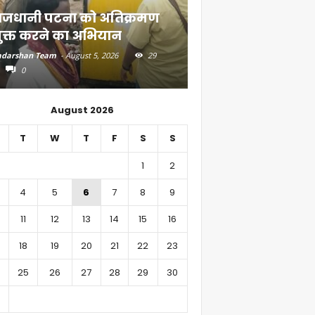
ाजधानी पटना को अतिक्रमण
दियारा के लोगों के ल
ुक्त करने का अभियान
स्टीमर सेवा
darshan Team
-
August 5, 2026
29
Aadarshan Team
-
August 4, 
0
0
August 2026
T
W
T
F
S
S
1
2
4
5
6
7
8
9
11
12
13
14
15
16
18
19
20
21
22
23
25
26
27
28
29
30