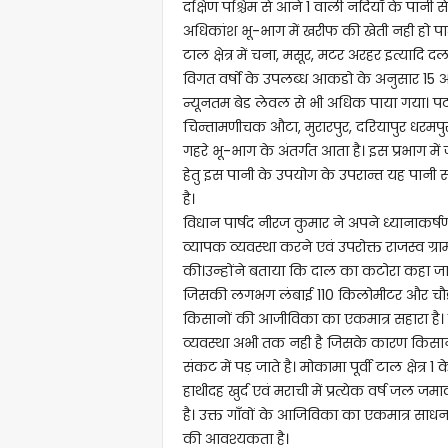
दक्षिण पश्चिम से आने 1 वाली नदियाँ के पानी से 
अधिकांश भू-भाग में खरीफ की खेती नही हो पाती 
टाल क्षेत्र में चना, मसूर, मटर अरहर इत्यादि दल
विगत वर्षो के उपलब्ध आकडो के अनुसार 15 अक
न्यूनतम बेड लेवल से भी अधिक पाया गया। पटन
चिन्तामणीचक औटा, मुरारपुर, दरियापुर धरमपुर, ह
गहरे भू-भाग के अंतर्गत आता है। इस प्रभाग में
हेतु इस पानी के उपयोग के उपरान्त यह पानी समा
है।
विधान पार्षद नीरज कुमार ने अपने ध्यानाकर्षण प
व्यापक व्यवस्था करने एवं उपरोक्त राजस्व ग्र
की।उन्होंने बताया कि दाल का कटोरा कहा जा
जिसकी लगभग लंबाई 110 किलोमीटर और चौड़ा
किसानों की आजीविका का एकमात्र सहारा है। 
व्यवस्था अभी तक नही है जिसके कारण किसान
संकट में पड़ जाते है। मोकामा पूर्वी टाल क्षेत्र
हाथीदह खुर्द एवं मराची में प्रत्येक वर्ष जल
है। उक्त गाँवों के आजिविका का एकमात्र साधन 
की आवश्यकता है।