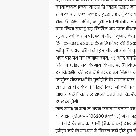
कार्यान्वयन किया जा रहा है। जिसमें हरोहर न
ग्राम के पास एण्टी फ्लड स्लूईस सह रेगूलेटर क
अन्तर्गत डुमना सोता, खनुआ सोता गायघाट सोता ए
करा लिया गया है।यह लिखित आश्वासन विधान प
गुरूवार को विधान परिषद में नीरज कुमार के इस
दिनांक-08.09.2020 के मंत्रिपरिषद की बैठक
स्वीकृति प्रदान की गयी । इस योजना अंतर्ग
अदद पार पथ का निर्माण कार्य, 43 अदद चेकडै
निर्माण हरोहर नदी के बाँये किनारे पर 71 कि०
37 कि०मी० की लंबाई में तटबंध का निर्माण का
उपर्युक्त योजनाओं के पूर्ण होने के उपरांत टाल
शीघ्रता से हो सकेगी । जिससे किसानों को 
साथ ही पईनों का तल सफाई कार्य तथा चेकडैम/व
उपलब्ध होगी ।
जल संसाधन मंत्री ने अपने जवाब में बताया कि वस
टाल क्षेत्र (क्षेत्रफल 106200 हेक्टेयर) में मा
गंगा नदी के बाढ का पानी (बैक वाटर) टाल क्षे
हरोहर नदी के माध्यम से किउल नदी होते हुए गंगा