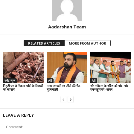
Aadarshan Team
RELATED ARTICLES
MORE FROM AUTHOR
करेंट न्यूज़
All
All
मिट्टी घर से निकला चांदी के सिक्कों
मानव तस्करी पर जीरो टॉलरेंस-
संत रविदास के संदेश को गांव- गांव
का खजाना
मुख्यमंत्री
तक पहुंचाएंगे -सीएम
LEAVE A REPLY