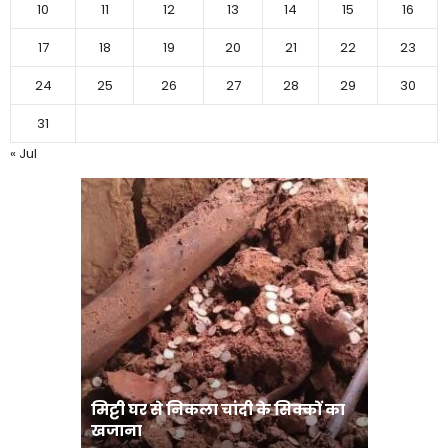
10
11
12
13
14
15
16
17
18
19
20
21
22
23
24
25
26
27
28
29
30
31
« Jul
मिट्टी घर से निकला चांदी के सिक्कों का
मानव तस्क
खजाना
मुख्यमंत्री