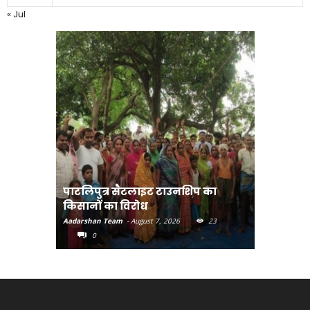
« Jul
पाटलिपुत्र सैटलाइट टाउनशिप का
संत रविदा
किसानों का विरोध
पहुंचाएंग
Aadarshan Team
-
August 7, 2026
23
Aadarshan T
0
0