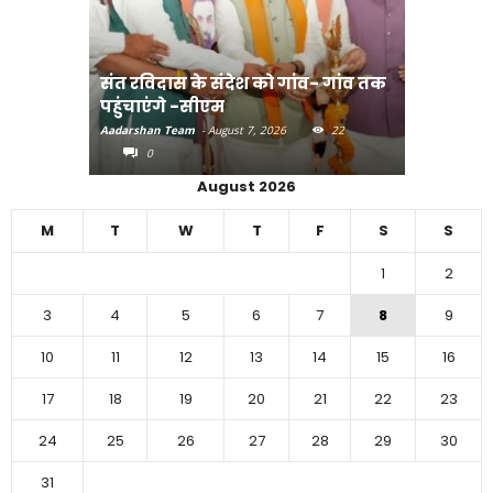
संत रविदास के संदेश को गांव- गांव तक
पहुंचाएंगे -सीएम
बिहार में 
Aadarshan Team
-
August 7, 2026
22
Aadarshan T
0
0
August 2026
M
T
W
T
F
S
S
1
2
3
4
5
6
7
8
9
10
11
12
13
14
15
16
17
18
19
20
21
22
23
24
25
26
27
28
29
30
31