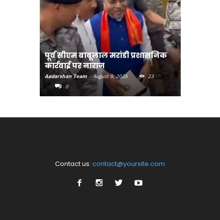
पूर्व सीएम बाबूलाल मरांडी प्रशासनिक
अंगदान क
कार्रवाई पर नाराज
अभियान-मु
Aadarshan Team
-
August 9, 2026
23
Aadarshan T
0
0
Contact us:
contact@yoursite.com