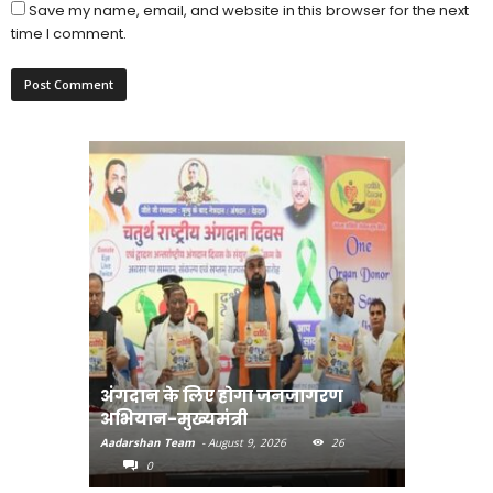
Save my name, email, and website in this browser for the next
time I comment.
अंगदान के लिए होगा जनजागरण
मानव तस्क
अभियान-मुख्यमंत्री
मुख्यमंत्री
Aadarshan Team
-
August 9, 2026
26
Aadarshan T
0
0