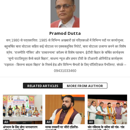
Pramod Dutta
सन् 1980 से पत्रकारिता. 1985 से विभिन्न अखबारों एवं पत्रिकाओं में विभिन्न पदों पर कार्यानुभव.
बहुचर्चित चारा घोटाला सहित कई घोटाला पर एक्सक्लुसिव रिपोर्ट, चारा घोटाला उजागर करने का विशेष
श्रेय. ‘राजनीति गॉसिप’ और ‘दरबारनामा’ कॉलम से विशेष पहचान. ईटीवी बिहार के चर्चित कार्यक्रम
‘सुनो पाटलिपुत्र कैसे बदले बिहार’, साधना न्यूज और हमार टीवी के टीआरपी ओरियेंटेड कार्यक्रम
‘पड़ताल - कितना बदला बिहार’ के रिसर्च हेड और विभिन्न चैनलों के लिए पॉलिटिकल पैनलिस्ट. संपर्क –
09431033460
RELATED ARTICLES
MORE FROM AUTHOR
All
All
All
अंगदान के लिए होगा जनजागरण
मानव तस्करी पर जीरो टॉलरेंस-
संत रविदास के संदेश को गांव- गांव