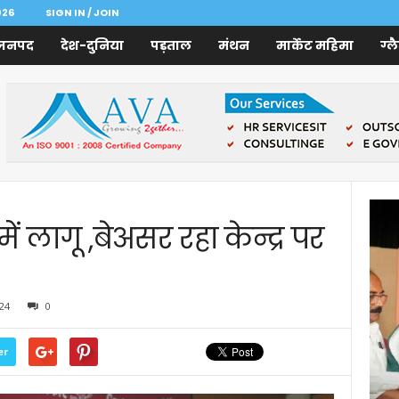
026
SIGN IN / JOIN
जनपद
देश-दुनिया
पड़ताल
मंथन
मार्केट महिमा
ग्ल
ं लागू ,बेअसर रहा केन्द्र पर
24
0
er