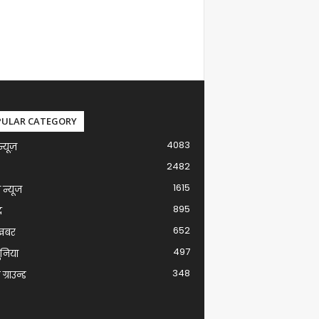
PULAR CATEGORY
4083
न्यूज़
2482
1615
ग न्यूज
895
द
652
खबर
497
ुनिया
348
ग्राउन्ड