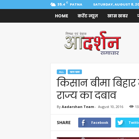
C
35.4
PATNA
SATURDAY, AUGUST 8, 2
HOME
करेंट न्यूज़
खास खबर
Aadarshan
Samachar
ALL
खास खबर
किसान बीमा बिहार मे
राज्य का दबाव
By
Aadarshan Team
-
August 10, 2016
13
SHARE
Facebook
Twitt