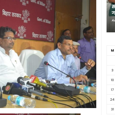
स
ग
Aa
M
3
10
17
24
31