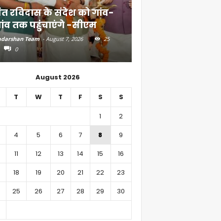
ंत रविदास के संदेश को गांव-
बिहार में 51,600 कर
ांव तक पहुंचाएंगे -सीएम
निवेश
darshan Team
-
August 7, 2026
25
Aadarshan Team
-
August 6, 
0
0
August 2026
T
W
T
F
S
S
1
2
4
5
6
7
8
9
11
12
13
14
15
16
18
19
20
21
22
23
25
26
27
28
29
30