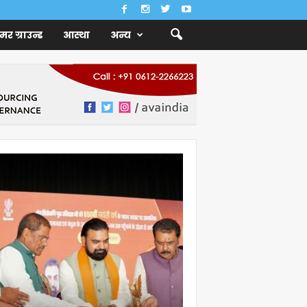
ैमर ग्राउन्ड
आस्था
अन्य