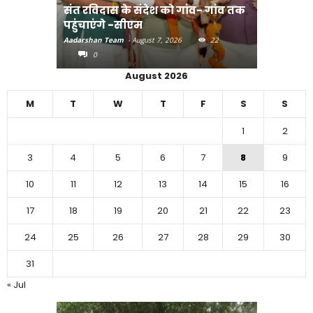
संत रविदास के संदेश को गांव- गांव तक
पहुंचाएंगे -सीएम
बिहार में 
Aadarshan Team
-
August 7, 2026
22
Aadarshan T
0
0
August 2026
M
T
W
T
F
S
S
1
2
3
4
5
6
7
8
9
10
11
12
13
14
15
16
17
18
19
20
21
22
23
24
25
26
27
28
29
30
31
« Jul