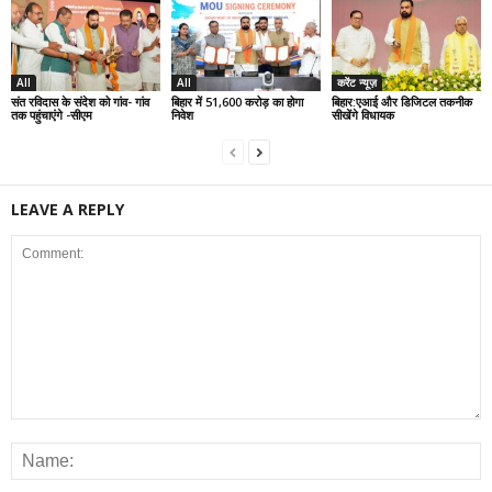
All
All
करेंट न्यूज़
संत रविदास के संदेश को गांव- गांव
बिहार में 51,600 करोड़ का होगा
बिहार:एआई और डिजिटल तकनीक
तक पहुंचाएंगे -सीएम
निवेश
सीखेंगे विधायक
LEAVE A REPLY