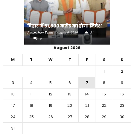
राजधानी प
बिहार में 51,600 करोड़ का होगा निवेश
करने का
Aadarshan Team
-
August 6, 2026
31
Aadarshan T
0
0
August 2026
M
T
W
T
F
S
S
1
2
3
4
5
6
7
8
9
10
11
12
13
14
15
16
17
18
19
20
21
22
23
24
25
26
27
28
29
30
31