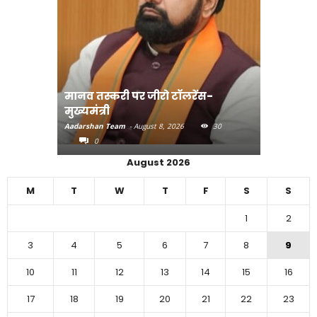
रेंस-
संत रविदास के संदेश को गांव- गांव तक
पहुंचाएंगे -सीएम
बिहार म
30
Aadarshan Team
-
August 7, 2026
36
Aadarsha
0
0
August 2026
M
T
W
T
F
S
S
1
2
3
4
5
6
7
8
9
10
11
12
13
14
15
16
17
18
19
20
21
22
23