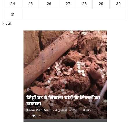
24
25
26
27
28
29
30
31
« Jul
मिट्टी घर से निकला चांदी के सिक्कों का
मानव तस्क
खजाना
मुख्यमंत्री
Aadarshan Team
-
August 8, 2026
45
Aadarshan T
0
0