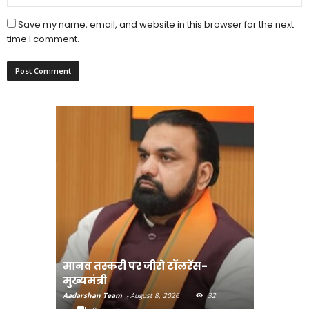
Save my name, email, and website in this browser for the next
time I comment.
मानव तस्करी पर जीरो टॉलरेंस-
संत रविदा
मुख्यमंत्री
पहुंचाएंग
Aadarshan Team
-
August 8, 2026
32
Aadarshan T