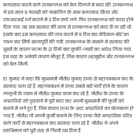
बलात्कार करने वाले राजबल्लभ को बेल दिलाने में मदद की. राजबल्लभ
ने इस साल 6 फरवरी को नाबालिग के साथ बलात्कार किया और
एफआरआई दर्ज कराने में 3 दिन क्यों लगे. फिर राजबल्लभ को फरार होने
दिया गया. यह सब सरकार की तरफ से राजबल्लभ को मदद दी जा रहीं थीं.
इसके बाद इस बलात्कार की जांच करने में 9 दिन बाद मेडिकल बोर्ड का
गठन कर सिर्फ खानापूर्ति की गयीं. राजबल्लभ के मामले में सरकार की
सुस्ती के कारण घटना के 21 दिनों बाद कुर्की-जब्ती का आदेश लिया गया.
इस तरह के अनेकों कारण मौजूद हैं, जिस कारण शहाबुद्दीन और राजबल्लभ
को बेल मिली.
डा. कुमार ने कहा कि मुख्यमंत्री नीतीश कुमार राजद से महागठबंधन कर के
सरकार चला रहें हैं. महागठबंधन में राजद सबसे बड़ी पार्टी होने के कारण
लालूजी के दबाव में नीतीश कुमार काम कर रहे हैं. नीतीश के राजद के
अपराधियों को छुड़वाने में पूरी मदद कर अपनी मुख्यमंत्री की कुर्सी को
बचाने में लगे हुए हैं. जिस कारण राज्य के अंदर अपराधियों का बोलबाला हो
गया है. नीतीश जी अपनी कुर्सी बचाने के लिए राजद जैसे आपराधिक चरित्र
वाले पार्टी से महागठबंधन कर सरकार चला रहे हैं. नीतीश ने अपने
स्वाभिमान को पूरी तरह से गिरवी रख दिया है.