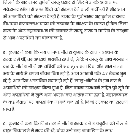
मिलने के बाद राजद सुप्रीमों लालू प्रसाद से मिलने उनके आवास पर
गये.राजद हमेशा से अपराधियों को संरक्षण देने वाली पार्टी रही है और आज
भी अपराधियों को संरक्षण दे रही है. राजद के पूर्व सांसद शहाबुद्दीन व राजद
विधायक राजबल्लभ यादव को सरकार के संरक्षण के कारण ही बेल मिला.
राज्य के अंदर महागठबंधन की सरकार में जदयू, राजद व कांग्रेस के संरक्षण
से आज अपराधियों का बोलबाला है.
डा. कुमार ने कहा कि जब भाजपा, नीतीश कुमार के साथ गठबंधन के
सरकार में थीं, तब अपराधी भयभीत रहते थें, लेकिन लालू के साथ गठबंधन
कर के नीतीश जी ने अपराधियों को भय मुक्त बना दिया और आम जनता
भय के साये में अपना जीवन बिता रही है. आज अपराधी एके 47 लेकर घुम
रहे हैं. आए दिन अपराधिक घटाएं हो रहीं हैं. लालू-नीतीश के इस राज में
अपराधियों को संरक्षण मिला हुआ है, जिस कारण राजधानी सहित पूरे सूबे के
अंदर अपराधियों ने खुले आम अपराध कर आतंक मचा रखा है. महागठबंधन
के कई नेताओं पर आपराधिक मामले चल रहे हैं, जिन्हें सरकार का संरक्षण
प्राप्त है.
डा. कुमार ने कहा कि जिस तरह से नीतीश सरकार ने शहाबुद्दीन को जेल से
बाहर निकालने में मदद की थीं, ठीक उसी तरह नाबालिग के साथ