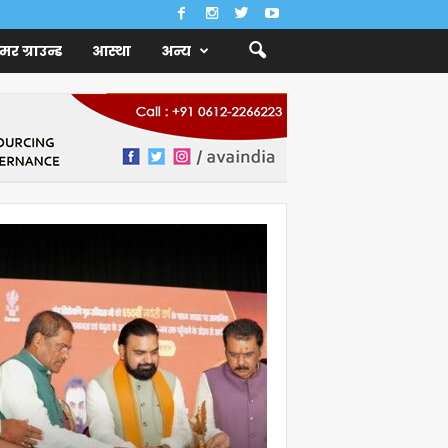
ैमर ग्राउन्ड
आस्था
अन्य