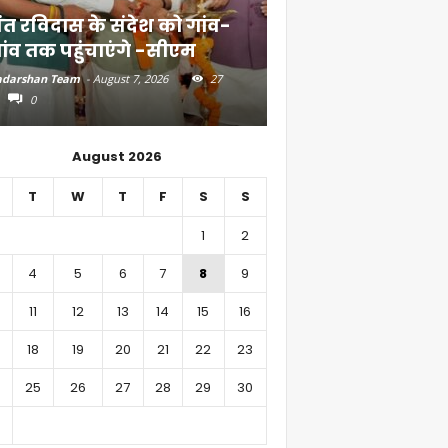
ंत रविदास के संदेश को गांव-
बिहार में 51,600 कर
ांव तक पहुंचाएंगे -सीएम
निवेश
darshan Team
-
August 7, 2026
27
Aadarshan Team
-
August 6, 
0
0
August 2026
T
W
T
F
S
S
1
2
4
5
6
7
8
9
11
12
13
14
15
16
18
19
20
21
22
23
25
26
27
28
29
30