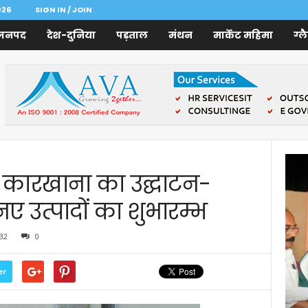
026
SIGN IN / JOIN
जनपद
देश-दुनिया
पड़ताल
मंथन
मार्केट महिमा
ग्ल
ार कारखाना का उद्घाटन-
ए उत्पादों का शुभारम्भ
32
0
er