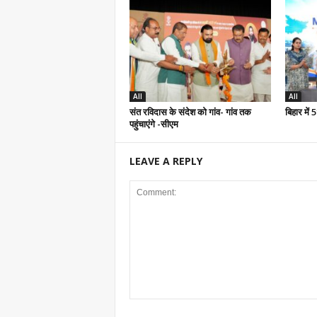
All
All
संत रविदास के संदेश को गांव- गांव तक
बिहार में
पहुंचाएंगे -सीएम
LEAVE A REPLY