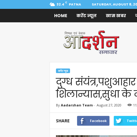
C
32.4
PATNA
SATURDAY, AUGUST 8, 2
HOME
करेंट न्यूज़
खास खबर
Aadarshan
Samachar
करेंट न्यूज़
दुग्ध संयंत्र,पशुआह
शिलान्यास,सुधा के न
By
Aadarshan Team
-
August 27, 2020
11
SHARE
Facebook
Twitt